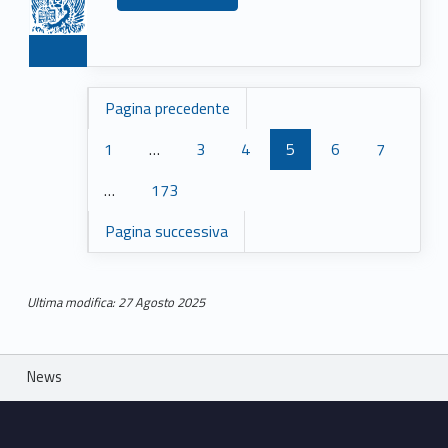
Pagina precedente
1
…
3
4
5
6
7
…
173
Pagina successiva
Ultima modifica: 27 Agosto 2025
Skip back to main navigation
Breadcrumbs navigation
News
Footer sidebar