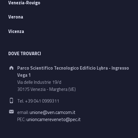
Venezia-Rovigo
Verona
Vicenza
DOVE TROVARCI
Address:
Parco Scientifico Tecnologico Edificio Lybra - Ingresso
Vega 1
Via delle Industrie 19/d
30175 Venezia - Marghera (VE)
Phone number:
Tel. +39 041 0999311
Email address:
email:
unione@ven.camcom.it
PEC:
unioncamereveneto@pec.it