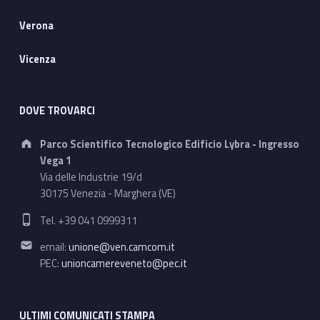
Verona
Vicenza
DOVE TROVARCI
Address:
Parco Scientifico Tecnologico Edificio Lybra - Ingresso
Vega 1
Via delle Industrie 19/d
30175 Venezia - Marghera (VE)
Phone number:
Tel. +39 041 0999311
Email address:
email:
unione@ven.camcom.it
PEC:
unioncamereveneto@pec.it
ULTIMI COMUNICATI STAMPA