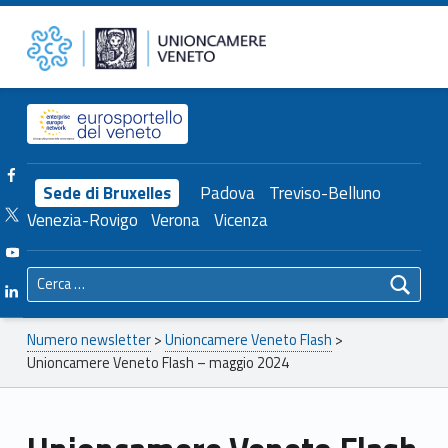
Primary Menu
Unioncamere del Veneto
Unioncamere Veneto Flash – maggio 2024 – Unioncamere del Veneto
Header info sidebar
Facebook Unioncamere Veneto
Sede di Bruxelles
Padova
Treviso-Belluno
Twitter Unioncamere Veneto
Venezia-Rovigo
Verona
Vicenza
Youtube Unioncamere Veneto
Ricerca per:
Linkedin Unioncamere Veneto
Breadcrumbs navigation
Numero newsletter
>
Unioncamere Veneto Flash
>
Unioncamere Veneto Flash – maggio 2024