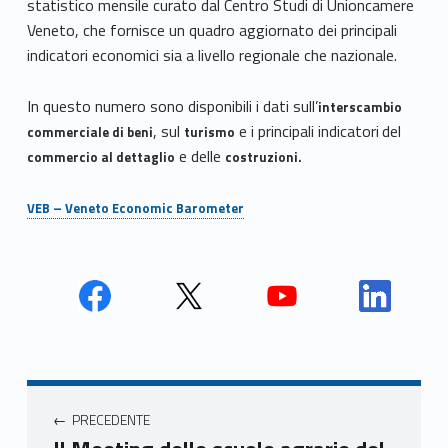
statistico mensile curato dal Centro Studi di Unioncamere
Veneto, che fornisce un quadro aggiornato dei principali
indicatori economici sia a livello regionale che nazionale.
In questo numero sono disponibili i dati sull’
interscambio
, sul
e i principali indicatori
del
commerciale di beni
turismo
e delle
commercio al dettaglio
costruzioni.
VEB – Veneto Economic Barometer
Face
Twit
Yout
Link
book
ter
ube
edin
Unio
Unio
Unio
Unio
Navigazione articoli
nca
nca
nca
nca
PRECEDENTE
mer
mer
mer
mer