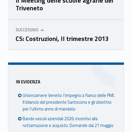
Il Meeting delle scuole agrarie del
e
e
e
e
Triveneto
Ven
Ven
Ven
Ven
eto
eto
eto
eto
SUCCESSIVO
CS: Costruzioni, II trimestre 2013
Skip back to main navigation
Sidebar
IN EVIDENZA
Unioncamere Veneto: l’impegno a fianco delle PMI.
Il bilancio del presidente Santocono e gli obiettivi
per l’ultimo anno di mandato
Bando veicoli aziendali 2026: incentivi alla
rottamazione e acquisto. Domande dal 27 maggio