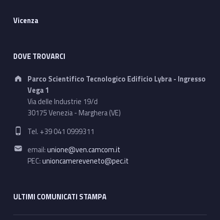
Vicenza
DOVE TROVARCI
Address:
Parco Scientifico Tecnologico Edificio Lybra - Ingresso
Vega 1
Via delle Industrie 19/d
30175 Venezia - Marghera (VE)
Phone number:
Tel. +39 041 0999311
Email address:
email:
unione@ven.camcom.it
PEC:
unioncamereveneto@pec.it
ULTIMI COMUNICATI STAMPA