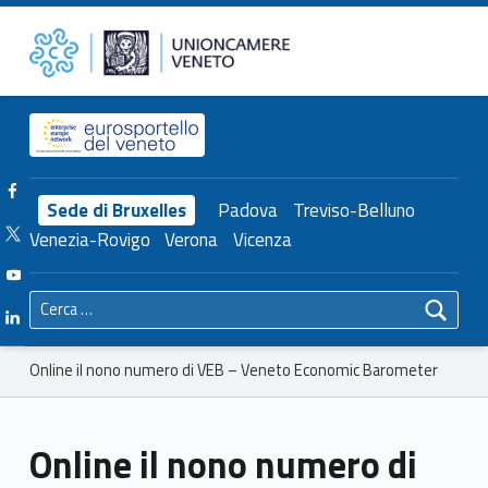
Primary Menu
Unioncamere del Veneto
Online il nono numero di VEB – Veneto Economic Barometer – Unioncamere del Veneto
Header info sidebar
Facebook Unioncamere Veneto
Sede di Bruxelles
Padova
Treviso-Belluno
Twitter Unioncamere Veneto
Venezia-Rovigo
Verona
Vicenza
Youtube Unioncamere Veneto
Ricerca per:
Linkedin Unioncamere Veneto
Breadcrumbs navigation
Online il nono numero di VEB – Veneto Economic Barometer
Online il nono numero di