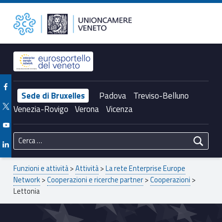
Primary Menu
Lettonia – Unioncamere del Veneto
Unioncamere del Veneto
Header info sidebar
Facebook Unioncamere Veneto
Sede di Bruxelles
Padova
Treviso-Belluno
Twitter Unioncamere Veneto
Venezia-Rovigo
Verona
Vicenza
Youtube Unioncamere Veneto
Ricerca per:
Linkedin Unioncamere Veneto
Breadcrumbs navigation
Funzioni e attività
>
Attività
>
La rete Enterprise Europe
Network
>
Cooperazioni e ricerche partner
>
Cooperazioni
>
Lettonia