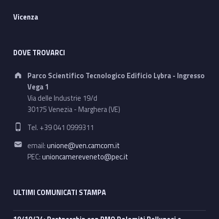
Vicenza
DOVE TROVARCI
Address:
Parco Scientifico Tecnologico Edificio Lybra - Ingresso
Vega 1
Via delle Industrie 19/d
30175 Venezia - Marghera (VE)
Phone number:
Tel. +39 041 0999311
Email address:
email:
unione@ven.camcom.it
PEC:
unioncamereveneto@pec.it
ULTIMI COMUNICATI STAMPA