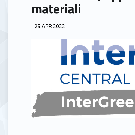
materiali
POSTED ON:
25
APR
2022