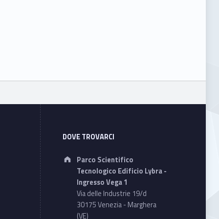
DOVE TROVARCI
Address:
Parco Scientifico
Tecnologico Edificio Lybra -
Ingresso Vega 1
Via delle Industrie 19/d
30175 Venezia - Marghera
(VE)