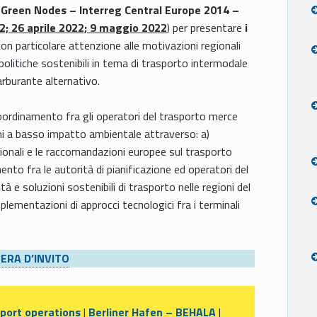
-Green Nodes – Interreg Central Europe 2014 –
22; 26 aprile 2022; 9 maggio 2022
) per presentare
i
on particolare attenzione alle motivazioni regionali
 politiche sostenibili in tema di trasporto intermodale
 carburante alternativo.
coordinamento fra gli operatori del trasporto merce
ni a basso impatto ambientale attraverso: a)
gionali e le raccomandazioni europee sul trasporto
mento fra le autorità di pianificazione ed operatori del
 e soluzioni sostenibili di trasporto nelle regioni del
lementazioni di approcci tecnologici fra i terminali
ERA D’INVITO
 port operations
|
Berliner Hafen – BEHALA
|