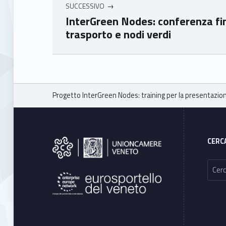
SUCCESSIVO
InterGreen Nodes: conferenza fi
trasporto e nodi verdi
Skip back to main navigation
Breadcrumbs navigation
Progetto InterGreen Nodes: training per la presentazion
Footer sidebar
CERC
Ricerca per: