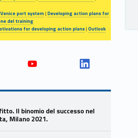
 Venice port system
|
Developing action plans for
ne del training
otivations for developing action plans
|
Outlook
Yout
Link
ube
edin
Unio
Unio
nca
nca
mer
mer
itto. Il binomio del successo nel
e
e
ta, Milano 2021.
Ven
Ven
eto
eto