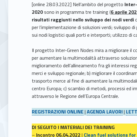
[online 28.03.2022] Nell’ambito del progetto
Inter
2020
sono in programma tre training (
6 aprile 20
risultati raggiunti nello sviluppo dei nodi verdi
c
per l’implementazione di soluzioni verdi; sviluppo di
sui nodi logistici quali porti e interporti; utilizzo di
Il progetto Inter-Green Nodes mira a migliorare il 
per aumentare la multimodalità attraverso soluzio
miglioramento dell’allineamento fra gli interessi re
merci e sviluppo regionale; b) migliorare il coordina
trasporto merce al fine di aumentare la multimodalità
centro Europa; c) scambio di metodi, processi ed imp
attraverso le Regione dell’Europa Centrale.
REGISTRAZIONI ONLINE
|
AGENDA LAVORI
|
LETT
DI SEGUITO I MATERIALI DEI TRAINING
–
Incontro 06.04.2022
|
Clean fuel solutions for