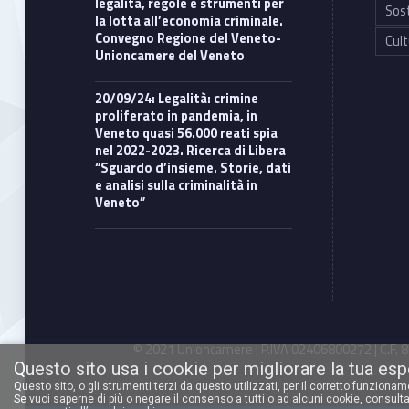
legalità, regole e strumenti per
Sost
la lotta all’economia criminale.
Convegno Regione del Veneto-
Cult
Unioncamere del Veneto
20/09/24: Legalità: crimine
proliferato in pandemia, in
Veneto quasi 56.000 reati spia
nel 2022-2023. Ricerca di Libera
“Sguardo d’insieme. Storie, dati
e analisi sulla criminalità in
Veneto”
© 2021 Unioncamere | P.IVA 02406800272 | C.F. 80
Questo sito usa i cookie per migliorare la tua es
Questo sito, o gli strumenti terzi da questo utilizzati, per il corretto funziona
Se vuoi saperne di più o negare il consenso a tutti o ad alcuni cookie,
consulta