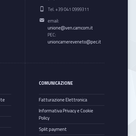
Phone number:
Tel. +39 041 0999311
Email address:
email:
unione@ven.camcom.it
PEC:
unioncamereveneto@pec.it
COMUNICAZIONE
nte
Fatturazione Elettronica
Informativa Privacy e Cookie
Policy
Split payment