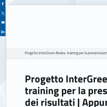
Facebook Unioncamere Veneto
Twitter Unioncamere Veneto
Youtube Unioncamere Veneto
Linkedin Unioncamere Veneto
Breadcrumbs navigation
Progetto InterGreen Nodes: training per la presentazion
Progetto InterGre
training per la pr
dei risultati | App