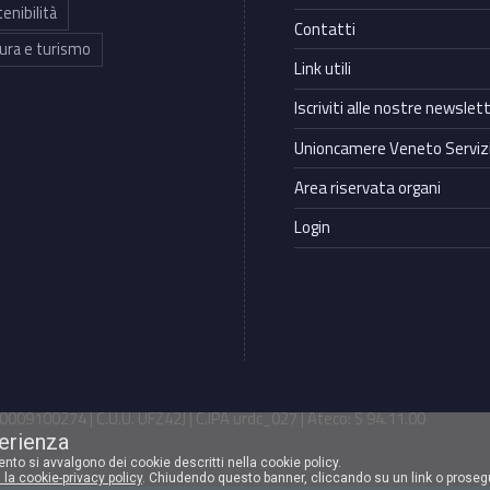
enibilità
Contatti
ura e turismo
Link utili
Iscriviti alle nostre newslet
Unioncamere Veneto Servizi
Area riservata organi
Login
009100274 | C.U.U. UFZ42J | C.IPA urdc_027 | Ateco: S 94.11.00
perienza
mento si avvalgono dei cookie descritti nella cookie policy.
 la cookie-privacy policy
. Chiudendo questo banner, cliccando su un link o proseg