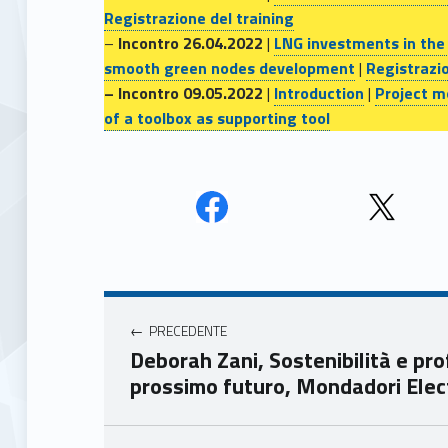
Registrazione del training
–
Incontro 26.04.2022
|
LNG investments in the
smooth green nodes development
|
Registrazio
– Incontro 09.05.2022
|
Introduction
|
Project m
of a toolbox as supporting tool
Face
Twit
book
ter
Navigazione articoli
Unio
Unio
nca
nca
PRECEDENTE
mer
mer
Deborah Zani, Sostenibilità e prof
e
e
prossimo futuro, Mondadori Elec
Ven
Ven
eto
eto