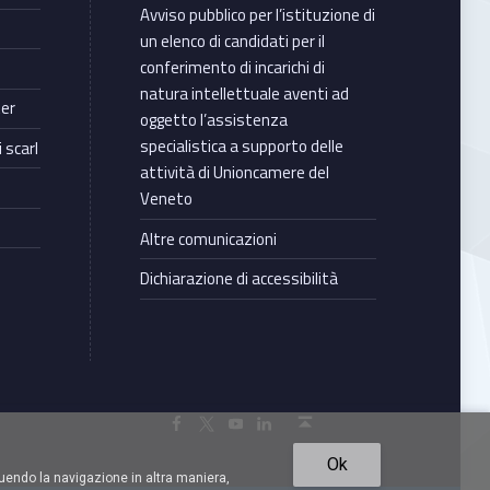
Avviso pubblico per l’istituzione di
un elenco di candidati per il
conferimento di incarichi di
natura intellettuale aventi ad
ter
oggetto l’assistenza
specialistica a supporto delle
 scarl
attività di Unioncamere del
Veneto
Altre comunicazioni
Dichiarazione di accessibilità
Torna in cima ↑
Facebook Unioncamere Veneto
Twitter Unioncamere Veneto
Youtube Unioncamere Veneto
Linkedin Unioncamere Veneto
Ok
uendo la navigazione in altra maniera,