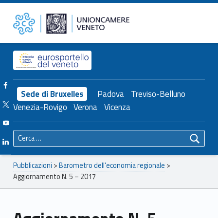
Primary Menu
Unioncamere del Veneto
Aggiornamento N. 5 – 2017 – Unioncamere del Veneto
Header info sidebar
Facebook Unioncamere Veneto
Sede di Bruxelles
Padova
Treviso-Belluno
Twitter Unioncamere Veneto
Venezia-Rovigo
Verona
Vicenza
Youtube Unioncamere Veneto
Ricerca per:
Linkedin Unioncamere Veneto
Breadcrumbs navigation
Pubblicazioni
>
Barometro dell'economia regionale
>
Aggiornamento N. 5 – 2017