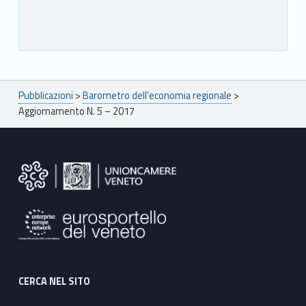
Breadcrumbs navigation
Pubblicazioni
>
Barometro dell'economia regionale
>
Aggiornamento N. 5 – 2017
Footer sidebar
CERCA NEL SITO