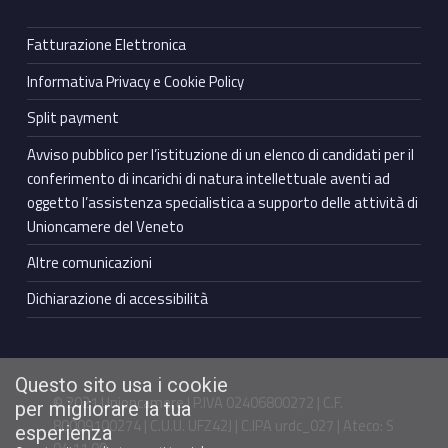
Fatturazione Elettronica
Informativa Privacy e Cookie Policy
Split payment
Avviso pubblico per l’istituzione di un elenco di candidati per il
conferimento di incarichi di natura intellettuale aventi ad
oggetto l’assistenza specialistica a supporto delle attività di
Unioncamere del Veneto
Altre comunicazioni
Dichiarazione di accessibilità
Questo sito usa i cookie
© 2021 Unioncamere | P.IVA 02406800272 | C.F.
per migliorare la tua
80009100274 | C.U.U. UFZ42J | C.IPA urdc_027 | Ateco: S
esperienza