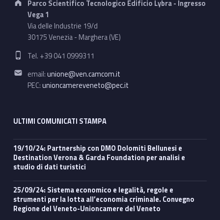
Parco Scientifico Tecnologico Edificio Lybra - Ingresso
Vega 1
Via delle Industrie 19/d
30175 Venezia - Marghera (VE)
Phone number:
Tel. +39 041 0999311
Email address:
email:
unione@ven.camcom.it
PEC:
unioncamereveneto@pec.it
ULTIMI COMUNICATI STAMPA
19/10/24: Partnership con DMO Dolomiti Bellunesi e
Destination Verona & Garda Foundation per analisi e
studio di dati turistici
25/09/24: Sistema economico e legalità, regole e
strumenti per la lotta all’economia criminale. Convegno
Regione del Veneto-Unioncamere del Veneto