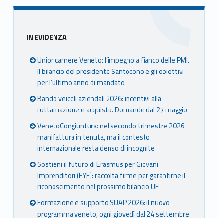
book
ter
ube
edin
Unio
Unio
Unio
Unio
nca
nca
nca
nca
Sidebar
IN EVIDENZA
mer
mer
mer
mer
e
e
e
e
Unioncamere Veneto: l’impegno a fianco delle PMI.
Ven
Ven
Ven
Ven
Il bilancio del presidente Santocono e gli obiettivi
eto
eto
eto
eto
per l’ultimo anno di mandato
Bando veicoli aziendali 2026: incentivi alla
rottamazione e acquisto. Domande dal 27 maggio
VenetoCongiuntura: nel secondo trimestre 2026
manifattura in tenuta, ma il contesto
internazionale resta denso di incognite
Sostieni il futuro di Erasmus per Giovani
Imprenditori (EYE): raccolta firme per garantirne il
riconoscimento nel prossimo bilancio UE
Formazione e supporto SUAP 2026: il nuovo
programma veneto, ogni giovedì dal 24 settembre