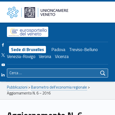
Primary Menu
Unioncamere del Veneto
Aggiornamento N. 6 – 2016 – Unioncamere del Veneto
Header info sidebar
Facebook Unioncamere Veneto
Sede di Bruxelles
Padova
Treviso-Belluno
Twitter Unioncamere Veneto
Venezia-Rovigo
Verona
Vicenza
Youtube Unioncamere Veneto
Ricerca per:
Linkedin Unioncamere Veneto
Breadcrumbs navigation
Pubblicazioni
>
Barometro dell'economia regionale
>
Aggiornamento N. 6 – 2016