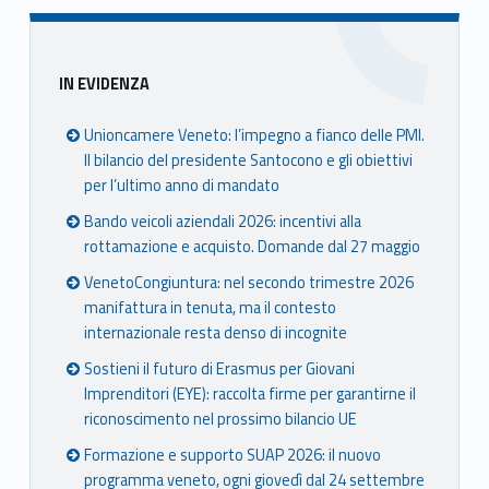
book
ter
ube
edin
Unio
Unio
Unio
Unio
nca
nca
nca
nca
Sidebar
IN EVIDENZA
mer
mer
mer
mer
e
e
e
e
Unioncamere Veneto: l’impegno a fianco delle PMI.
Ven
Ven
Ven
Ven
Il bilancio del presidente Santocono e gli obiettivi
eto
eto
eto
eto
per l’ultimo anno di mandato
Bando veicoli aziendali 2026: incentivi alla
rottamazione e acquisto. Domande dal 27 maggio
VenetoCongiuntura: nel secondo trimestre 2026
manifattura in tenuta, ma il contesto
internazionale resta denso di incognite
Sostieni il futuro di Erasmus per Giovani
Imprenditori (EYE): raccolta firme per garantirne il
riconoscimento nel prossimo bilancio UE
Formazione e supporto SUAP 2026: il nuovo
programma veneto, ogni giovedì dal 24 settembre