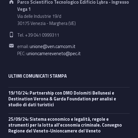
Parco Scientifico Tecnologico Edificio Lybra - Ingresso
Vega 1
Via delle Industrie 19/d
30175 Venezia - Marghera (VE)
Phone number:
Tel. +39 041 0999311
Email address:
email:
unione@ven.camcom.it
PEC:
unioncamereveneto@pec.it
ULTIMI COMUNICATI STAMPA
19/10/24: Partnership con DMO Dolomiti Bellunesi e
Destination Verona & Garda Foundation per analisi e
studio di dati turistici
25/09/24: Sistema economico e legalità, regole e
strumenti per la lotta all’economia criminale. Convegno
Regione del Veneto-Unioncamere del Veneto