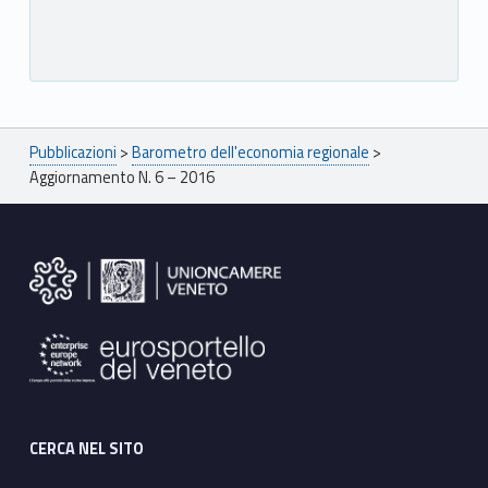
Breadcrumbs navigation
Pubblicazioni
>
Barometro dell'economia regionale
>
Aggiornamento N. 6 – 2016
Footer sidebar
CERCA NEL SITO