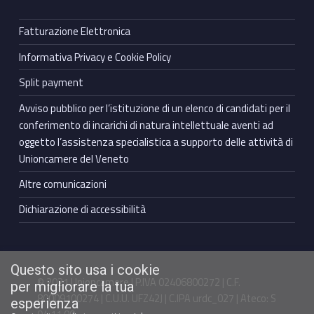
Fatturazione Elettronica
Informativa Privacy e Cookie Policy
Split payment
Avviso pubblico per l’istituzione di un elenco di candidati per il
conferimento di incarichi di natura intellettuale aventi ad
oggetto l’assistenza specialistica a supporto delle attività di
Unioncamere del Veneto
Altre comunicazioni
Dichiarazione di accessibilità
Questo sito usa i cookie
© 2021 Unioncamere | P.IVA 02406800272 | C.F.
per migliorare la tua
80009100274 | C.U.U. UFZ42J | C.IPA urdc_027 | Ateco: S
esperienza