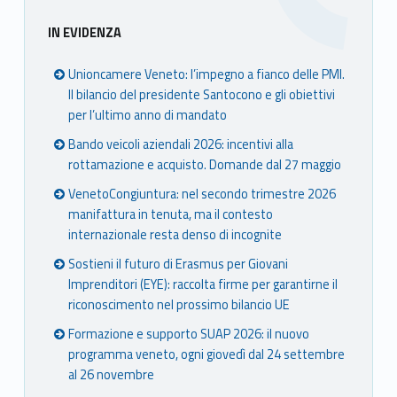
nca
nca
nca
nca
Sidebar
IN EVIDENZA
mer
mer
mer
mer
e
e
e
e
Unioncamere Veneto: l’impegno a fianco delle PMI.
Ven
Ven
Ven
Ven
Il bilancio del presidente Santocono e gli obiettivi
eto
eto
eto
eto
per l’ultimo anno di mandato
Bando veicoli aziendali 2026: incentivi alla
rottamazione e acquisto. Domande dal 27 maggio
VenetoCongiuntura: nel secondo trimestre 2026
manifattura in tenuta, ma il contesto
internazionale resta denso di incognite
Sostieni il futuro di Erasmus per Giovani
Imprenditori (EYE): raccolta firme per garantirne il
riconoscimento nel prossimo bilancio UE
Formazione e supporto SUAP 2026: il nuovo
programma veneto, ogni giovedì dal 24 settembre
al 26 novembre