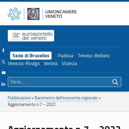
Primary Menu
Unioncamere del Veneto
Aggiornamento n.7 – 2022 – Unioncamere del Veneto
Header info sidebar
Facebook Unioncamere Veneto
Sede di Bruxelles
Padova
Treviso-Belluno
Twitter Unioncamere Veneto
Venezia-Rovigo
Verona
Vicenza
Youtube Unioncamere Veneto
Ricerca per:
Linkedin Unioncamere Veneto
Breadcrumbs navigation
Pubblicazioni
>
Barometro dell'economia regionale
>
Aggiornamento n.7 – 2022