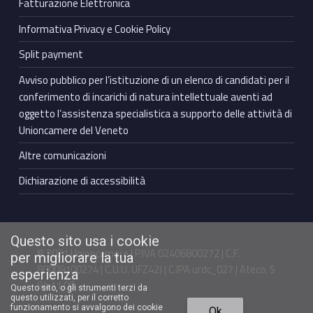
Fatturazione Elettronica
Informativa Privacy e Cookie Policy
Split payment
Avviso pubblico per l’istituzione di un elenco di candidati per il
conferimento di incarichi di natura intellettuale aventi ad
oggetto l’assistenza specialistica a supporto delle attività di
Unioncamere del Veneto
Altre comunicazioni
Dichiarazione di accessibilità
Questo sito usa i cookie
© 2021 Unioncamere | P.IVA 02406800272 | C.F.
per migliorare la tua
80009100274 | C.U.U. UFZ42J | C.IPA urdc_027 | Ateco: S
esperienza
94.11.00
Questo sito, o gli strumenti terzi da
questo utilizzati, per il corretto
Torna in cima ↑
funzionamento si avvalgono dei cookie
Ok