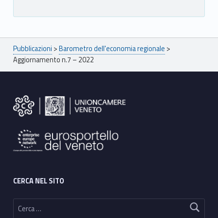
Breadcrumbs navigation
Pubblicazioni
>
Barometro dell'economia regionale
>
Aggiornamento n.7 – 2022
Footer sidebar
CERCA NEL SITO
Ricerca per: