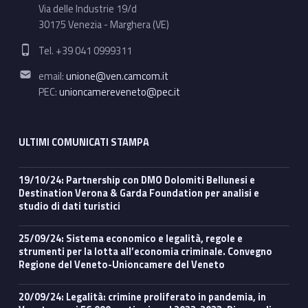
Via delle Industrie 19/d
30175 Venezia - Marghera (VE)
Phone number:
Tel. +39 041 0999311
Email address:
email:
unione@ven.camcom.it
PEC:
unioncamereveneto@pec.it
ULTIMI COMUNICATI STAMPA
19/10/24: Partnership con DMO Dolomiti Bellunesi e
Destination Verona & Garda Foundation per analisi e
studio di dati turistici
25/09/24: Sistema economico e legalità, regole e
strumenti per la lotta all’economia criminale. Convegno
Regione del Veneto-Unioncamere del Veneto
20/09/24: Legalità: crimine proliferato in pandemia, in