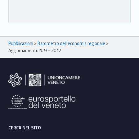
Breadcrumbs navigation
Pubblicazioni
>
Barometro dell'economia regionale
>
Aggiornamento N. 9 – 2012
Footer sidebar
CERCA NEL SITO