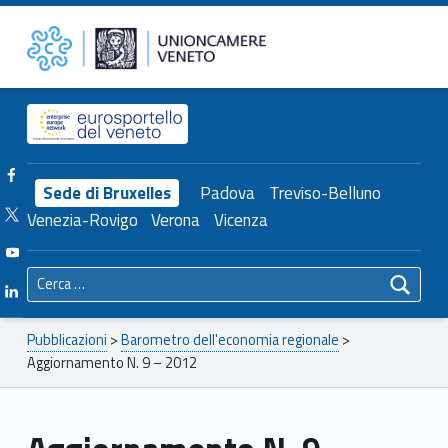
Primary Menu
Unioncamere del Veneto
Aggiornamento N. 9 – 2012 – Unioncamere del Veneto
Header info sidebar
Facebook Unioncamere Veneto
Sede di Bruxelles
Padova
Treviso-Belluno
Twitter Unioncamere Veneto
Venezia-Rovigo
Verona
Vicenza
Youtube Unioncamere Veneto
Ricerca per:
Linkedin Unioncamere Veneto
Breadcrumbs navigation
Pubblicazioni
>
Barometro dell'economia regionale
>
Aggiornamento N. 9 – 2012