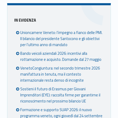
book
ter
ube
edin
Unio
Unio
Unio
Unio
nca
nca
nca
nca
Sidebar
IN EVIDENZA
mer
mer
mer
mer
e
e
e
e
Unioncamere Veneto: l’impegno a fianco delle PMI.
Ven
Ven
Ven
Ven
Il bilancio del presidente Santocono e gli obiettivi
eto
eto
eto
eto
per l’ultimo anno di mandato
Bando veicoli aziendali 2026: incentivi alla
rottamazione e acquisto. Domande dal 27 maggio
VenetoCongiuntura: nel secondo trimestre 2026
manifattura in tenuta, ma il contesto
internazionale resta denso di incognite
Sostieni il futuro di Erasmus per Giovani
Imprenditori (EYE): raccolta firme per garantirne il
riconoscimento nel prossimo bilancio UE
Formazione e supporto SUAP 2026: il nuovo
programma veneto, ogni giovedì dal 24 settembre