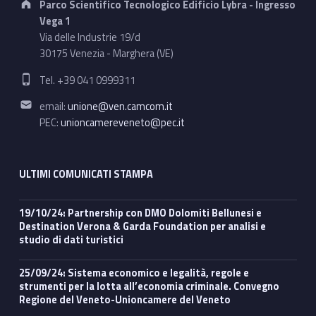
Parco Scientifico Tecnologico Edificio Lybra - Ingresso
Vega 1
Via delle Industrie 19/d
30175 Venezia - Marghera (VE)
Phone number:
Tel. +39 041 0999311
Email address:
email:
unione@ven.camcom.it
PEC:
unioncamereveneto@pec.it
ULTIMI COMUNICATI STAMPA
19/10/24: Partnership con DMO Dolomiti Bellunesi e
Destination Verona & Garda Foundation per analisi e
studio di dati turistici
25/09/24: Sistema economico e legalità, regole e
strumenti per la lotta all’economia criminale. Convegno
Regione del Veneto-Unioncamere del Veneto