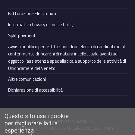
Fatturazione Elettronica
Informativa Privacy e Cookie Policy
Split payment
Avviso pubblico per l’istituzione di un elenco di candidati per il
conferimento di incarichi di natura intellettuale aventi ad
oggetto l’assistenza specialistica a supporto delle attività di
Unioncamere del Veneto
Altre comunicazioni
Dichiarazione di accessibilità
Questo sito usa i cookie
© 2021 Unioncamere | P.IVA 02406800272 | C.F.
per migliorare la tua
80009100274 | C.U.U. UFZ42J | C.IPA urdc_027 | Ateco: S
esperienza