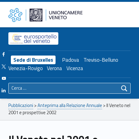
Primary Menu
Unioncamere del Veneto
Il Veneto nel 2001 e prospettive 2002 – Unioncamere del Veneto
Header info sidebar
Facebook Unioncamere Veneto
Sede di Bruxelles
Padova
Treviso-Belluno
Twitter Unioncamere Veneto
Venezia-Rovigo
Verona
Vicenza
Youtube Unioncamere Veneto
Ricerca per:
Linkedin Unioncamere Veneto
Breadcrumbs navigation
Pubblicazioni
>
Anteprima alla Relazione Annuale
>
Il Veneto nel
2001 e prospettive 2002