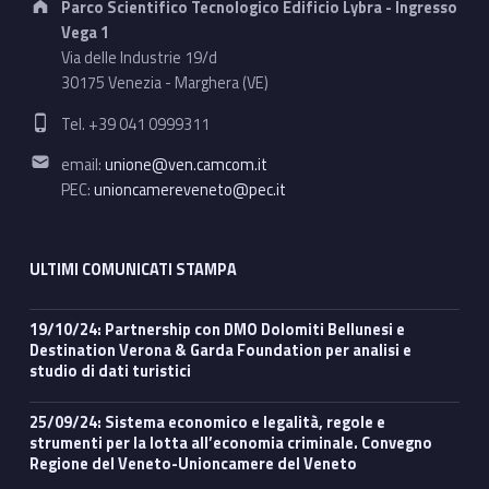
Parco Scientifico Tecnologico Edificio Lybra - Ingresso
Vega 1
Via delle Industrie 19/d
30175 Venezia - Marghera (VE)
Phone number:
Tel. +39 041 0999311
Email address:
email:
unione@ven.camcom.it
PEC:
unioncamereveneto@pec.it
ULTIMI COMUNICATI STAMPA
19/10/24: Partnership con DMO Dolomiti Bellunesi e
Destination Verona & Garda Foundation per analisi e
studio di dati turistici
25/09/24: Sistema economico e legalità, regole e
strumenti per la lotta all’economia criminale. Convegno
Regione del Veneto-Unioncamere del Veneto