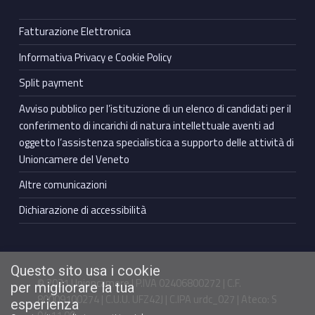
Fatturazione Elettronica
Informativa Privacy e Cookie Policy
Split payment
Avviso pubblico per l’istituzione di un elenco di candidati per il
conferimento di incarichi di natura intellettuale aventi ad
oggetto l’assistenza specialistica a supporto delle attività di
Unioncamere del Veneto
Altre comunicazioni
Dichiarazione di accessibilità
Questo sito usa i cookie
© 2021 Unioncamere | P.IVA 02406800272 | C.F.
per migliorare la tua
80009100274 | C.U.U. UFZ42J | C.IPA urdc_027 | Ateco: S
esperienza