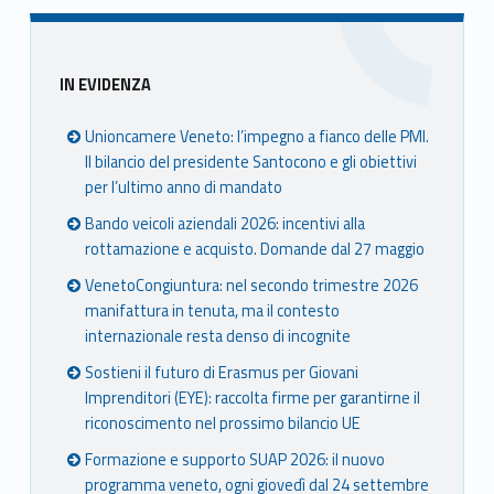
book
ter
ube
edin
Unio
Unio
Unio
Unio
nca
nca
nca
nca
Sidebar
IN EVIDENZA
mer
mer
mer
mer
e
e
e
e
Unioncamere Veneto: l’impegno a fianco delle PMI.
Ven
Ven
Ven
Ven
Il bilancio del presidente Santocono e gli obiettivi
eto
eto
eto
eto
per l’ultimo anno di mandato
Bando veicoli aziendali 2026: incentivi alla
rottamazione e acquisto. Domande dal 27 maggio
VenetoCongiuntura: nel secondo trimestre 2026
manifattura in tenuta, ma il contesto
internazionale resta denso di incognite
Sostieni il futuro di Erasmus per Giovani
Imprenditori (EYE): raccolta firme per garantirne il
riconoscimento nel prossimo bilancio UE
Formazione e supporto SUAP 2026: il nuovo
programma veneto, ogni giovedì dal 24 settembre