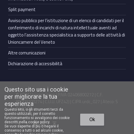
Split payment
Avviso pubblico per l’istituzione di un elenco di candidati per il
conferimento di incarichi di natura intellettuale aventi ad
oggetto l’assistenza specialistica a supporto delle attività di
Unioncamere del Veneto
Altre comunicazioni
Dichiarazione di accessibilità
Questo sito usa i cookie
© 2021 Unioncamere | P.IVA 02406800272 | C.F.
per migliorare la tua
80009100274 | C.U.U. UFZ42J | C.IPA urdc_027 | Ateco: S
esperienza
94.11.00
Questo sito, o gli strumenti terzi da
questo utilizzati, per il corretto
Torna in cima ↑
funzionamento si avvalgono dei cookie
Ok
Facebook Unioncamere Veneto
Twitter Unioncamere Veneto
Youtube Unioncamere Veneto
Linkedin Unioncamere Veneto
descritti nella cookie policy.
Se vuoi saperne di più o negare il
consenso a tutti o ad alcuni cookie,