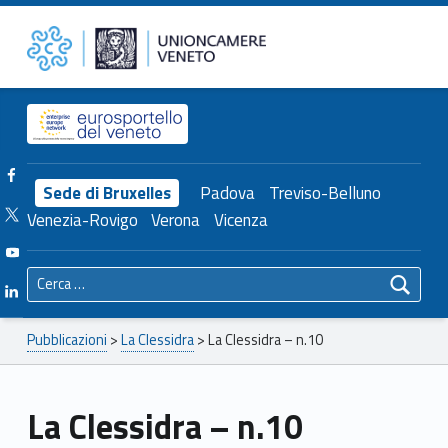
Primary Menu
Unioncamere del Veneto
La Clessidra – n.10 – Unioncamere del Veneto
Header info sidebar
Facebook Unioncamere Veneto
Sede di Bruxelles
Padova
Treviso-Belluno
Twitter Unioncamere Veneto
Venezia-Rovigo
Verona
Vicenza
Youtube Unioncamere Veneto
Ricerca per:
Linkedin Unioncamere Veneto
Breadcrumbs navigation
Pubblicazioni
>
La Clessidra
>
La Clessidra – n.10
La Clessidra – n.10