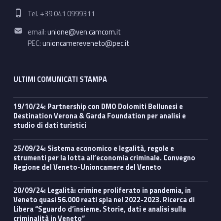
Phone number:
Tel. +39 041 0999311
Email address:
email:
unione@ven.camcom.it
PEC:
unioncamereveneto@pec.it
ULTIMI COMUNICATI STAMPA
19/10/24: Partnership con DMO Dolomiti Bellunesi e
Destination Verona & Garda Foundation per analisi e
studio di dati turistici
25/09/24: Sistema economico e legalità, regole e
strumenti per la lotta all’economia criminale. Convegno
Regione del Veneto-Unioncamere del Veneto
20/09/24: Legalità: crimine proliferato in pandemia, in
Veneto quasi 56.000 reati spia nel 2022-2023. Ricerca di
Libera “Sguardo d’insieme. Storie, dati e analisi sulla
criminalità in Veneto”