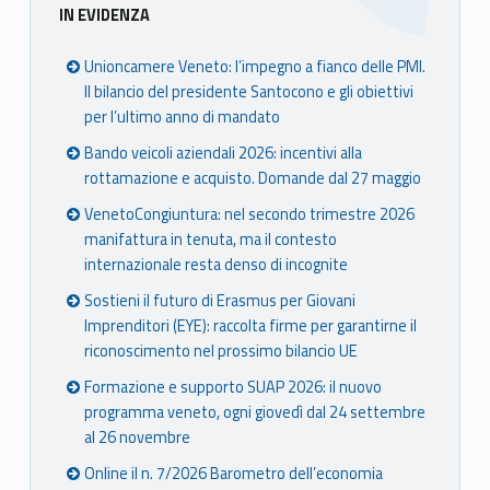
Sidebar
IN EVIDENZA
mer
mer
mer
mer
e
e
e
e
Unioncamere Veneto: l’impegno a fianco delle PMI.
Ven
Ven
Ven
Ven
Il bilancio del presidente Santocono e gli obiettivi
eto
eto
eto
eto
per l’ultimo anno di mandato
Bando veicoli aziendali 2026: incentivi alla
rottamazione e acquisto. Domande dal 27 maggio
VenetoCongiuntura: nel secondo trimestre 2026
manifattura in tenuta, ma il contesto
internazionale resta denso di incognite
Sostieni il futuro di Erasmus per Giovani
Imprenditori (EYE): raccolta firme per garantirne il
riconoscimento nel prossimo bilancio UE
Formazione e supporto SUAP 2026: il nuovo
programma veneto, ogni giovedì dal 24 settembre
al 26 novembre
Online il n. 7/2026 Barometro dell’economia