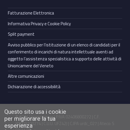
Fatturazione Elettronica
Informativa Privacy e Cookie Policy
Split payment
Avviso pubblico per l’istituzione di un elenco di candidati per il
conferimento di incarichi di natura intellettuale aventi ad
oggetto l’assistenza specialistica a supporto delle attività di
Unioncamere del Veneto
Altre comunicazioni
Dichiarazione di accessibilità
Questo sito usa i cookie
© 2021 Unioncamere | P.IVA 02406800272 | C.F.
per migliorare la tua
80009100274 | C.U.U. UFZ42J | C.IPA urdc_027 | Ateco: S
esperienza