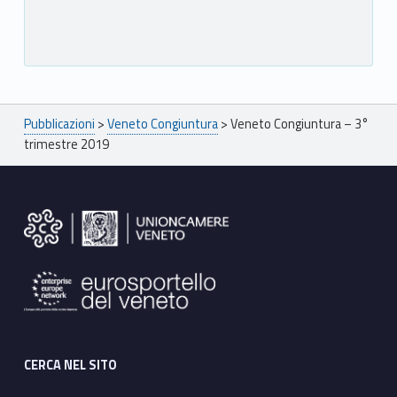
Breadcrumbs navigation
Pubblicazioni
>
Veneto Congiuntura
>
Veneto Congiuntura – 3°
trimestre 2019
Footer sidebar
CERCA NEL SITO