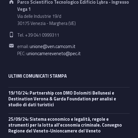
Parco Scientifico Tecnologico Edificio Lybra - Ingresso
Vega 1
Via delle Industrie 19/d
30175 Venezia - Marghera (VE)
Phone number:
Tel. +39 041 0999311
Email address:
email:
unione@ven.camcom.it
PEC:
unioncamereveneto@pec.it
ULTIMI COMUNICATI STAMPA
19/10/24: Partnership con DMO Dolomiti Bellunesi e
Destination Verona & Garda Foundation per analisi e
studio di dati turistici
25/09/24: Sistema economico e legalità, regole e
strumenti per la lotta all’economia criminale. Convegno
Regione del Veneto-Unioncamere del Veneto