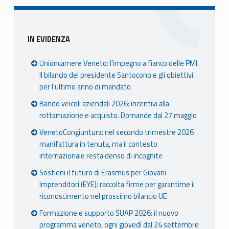
book
ter
ube
edin
Unio
Unio
Unio
Unio
nca
nca
nca
nca
Sidebar
IN EVIDENZA
mer
mer
mer
mer
e
e
e
e
Unioncamere Veneto: l’impegno a fianco delle PMI.
Ven
Ven
Ven
Ven
Il bilancio del presidente Santocono e gli obiettivi
eto
eto
eto
eto
per l’ultimo anno di mandato
Bando veicoli aziendali 2026: incentivi alla
rottamazione e acquisto. Domande dal 27 maggio
VenetoCongiuntura: nel secondo trimestre 2026
manifattura in tenuta, ma il contesto
internazionale resta denso di incognite
Sostieni il futuro di Erasmus per Giovani
Imprenditori (EYE): raccolta firme per garantirne il
riconoscimento nel prossimo bilancio UE
Formazione e supporto SUAP 2026: il nuovo
programma veneto, ogni giovedì dal 24 settembre