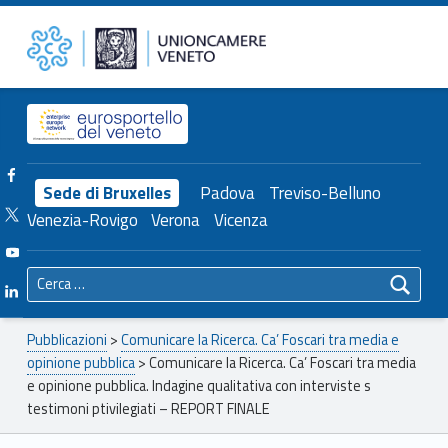
Primary Menu
Unioncamere del Veneto
Comunicare la Ricerca. Ca’ Foscari tra media e opinione pubblica. Indagine qualitativa con interviste s testimoni ptivilegiati – REPORT FINALE – Unioncamere del Veneto
Header info sidebar
Facebook Unioncamere Veneto
Sede di Bruxelles
Padova
Treviso-Belluno
Twitter Unioncamere Veneto
Venezia-Rovigo
Verona
Vicenza
Youtube Unioncamere Veneto
Ricerca per:
Linkedin Unioncamere Veneto
Breadcrumbs navigation
Pubblicazioni
>
Comunicare la Ricerca. Ca’ Foscari tra media e
opinione pubblica
>
Comunicare la Ricerca. Ca’ Foscari tra media
e opinione pubblica. Indagine qualitativa con interviste s
testimoni ptivilegiati – REPORT FINALE