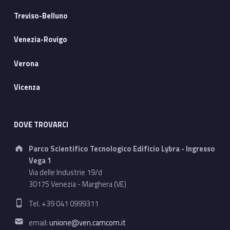
Treviso-Belluno
Venezia-Rovigo
Verona
Vicenza
DOVE TROVARCI
Address:
Parco Scientifico Tecnologico Edificio Lybra - Ingresso
Vega 1
Via delle Industrie 19/d
30175 Venezia - Marghera (VE)
Phone number:
Tel. +39 041 0999311
Email address:
email:
unione@ven.camcom.it