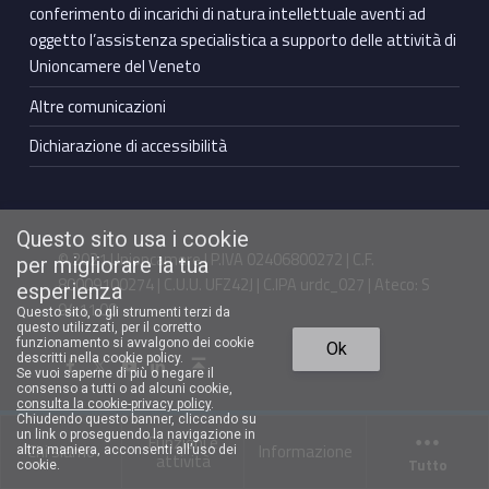
conferimento di incarichi di natura intellettuale aventi ad
oggetto l’assistenza specialistica a supporto delle attività di
Unioncamere del Veneto
Altre comunicazioni
Dichiarazione di accessibilità
Questo sito usa i cookie
© 2021 Unioncamere | P.IVA 02406800272 | C.F.
per migliorare la tua
80009100274 | C.U.U. UFZ42J | C.IPA urdc_027 | Ateco: S
esperienza
94.11.00
Questo sito, o gli strumenti terzi da
questo utilizzati, per il corretto
Torna in cima ↑
funzionamento si avvalgono dei cookie
Ok
Facebook Unioncamere Veneto
Twitter Unioncamere Veneto
Youtube Unioncamere Veneto
Linkedin Unioncamere Veneto
descritti nella cookie policy.
Se vuoi saperne di più o negare il
consenso a tutti o ad alcuni cookie,
consulta la cookie-privacy policy
.
Chiudendo questo banner, cliccando su
un link o proseguendo la navigazione in
Funzioni e
Chi siamo
Informazione
altra maniera, acconsenti all’uso dei
attività
Tutto
cookie.