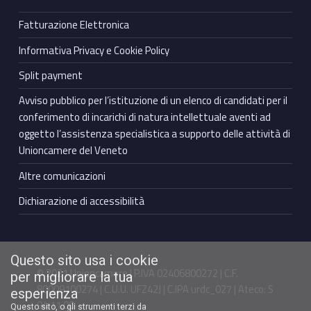
Fatturazione Elettronica
Informativa Privacy e Cookie Policy
Split payment
Avviso pubblico per l’istituzione di un elenco di candidati per il
conferimento di incarichi di natura intellettuale aventi ad
oggetto l’assistenza specialistica a supporto delle attività di
Unioncamere del Veneto
Altre comunicazioni
Dichiarazione di accessibilità
Questo sito usa i cookie
© 2021 Unioncamere | P.IVA 02406800272 | C.F.
per migliorare la tua
80009100274 | C.U.U. UFZ42J | C.IPA urdc_027 | Ateco: S
esperienza
94.11.00
Questo sito, o gli strumenti terzi da