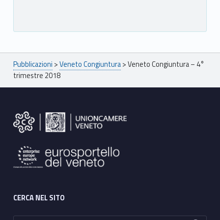
Breadcrumbs navigation
Pubblicazioni
>
Veneto Congiuntura
>
Veneto Congiuntura – 4°
trimestre 2018
Footer sidebar
CERCA NEL SITO
Ricerca per: