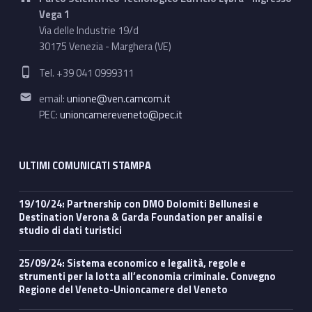
Vega 1
Via delle Industrie 19/d
30175 Venezia - Marghera (VE)
Phone number:
Tel. +39 041 0999311
Email address:
email:
unione@ven.camcom.it
PEC:
unioncamereveneto@pec.it
ULTIMI COMUNICATI STAMPA
19/10/24: Partnership con DMO Dolomiti Bellunesi e
Destination Verona & Garda Foundation per analisi e
studio di dati turistici
25/09/24: Sistema economico e legalità, regole e
strumenti per la lotta all’economia criminale. Convegno
Regione del Veneto-Unioncamere del Veneto