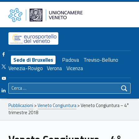
Primary Menu
Unioncamere del Veneto
Veneto Congiuntura – 4° trimestre 2018 – Unioncamere del Veneto
Header info sidebar
Facebook Unioncamere Veneto
Sede di Bruxelles
Padova
Treviso-Belluno
Twitter Unioncamere Veneto
Venezia-Rovigo
Verona
Vicenza
Youtube Unioncamere Veneto
Ricerca per:
Linkedin Unioncamere Veneto
Breadcrumbs navigation
Pubblicazioni
>
Veneto Congiuntura
>
Veneto Congiuntura – 4°
trimestre 2018