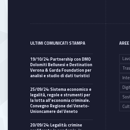
ULTIMI COMUNICATI STAMPA
AREE
Lavo
19/10/24: Partnership con DMO
Dolomiti Bellunesi e Destination
Tras
Verona & Garda Foundation per
analisi e studio di dati turistici
Inte
Digi
25/09/24: Sistema economico e
legalità, regole e strumenti per
Sost
la lotta all’economia criminale.
Convegno Regione del Veneto-
Cult
Unioncamere del Veneto
20/09/24: Legalità: crimine