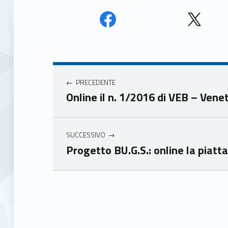
Face
Twit
book
ter
Navigazione articoli
Unio
Unio
nca
nca
PRECEDENTE
mer
mer
Online il n. 1/2016 di VEB – Ven
e
e
Ven
Ven
eto
eto
SUCCESSIVO
Progetto BU.G.S.: online la piatt
Skip back to main navigation