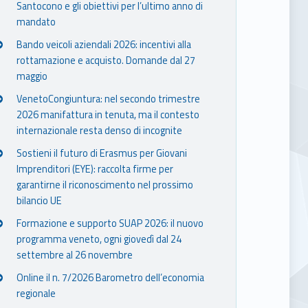
Santocono e gli obiettivi per l’ultimo anno di
mandato
Bando veicoli aziendali 2026: incentivi alla
rottamazione e acquisto. Domande dal 27
maggio
VenetoCongiuntura: nel secondo trimestre
2026 manifattura in tenuta, ma il contesto
internazionale resta denso di incognite
Sostieni il futuro di Erasmus per Giovani
Imprenditori (EYE): raccolta firme per
garantirne il riconoscimento nel prossimo
bilancio UE
Formazione e supporto SUAP 2026: il nuovo
programma veneto, ogni giovedì dal 24
settembre al 26 novembre
Online il n. 7/2026 Barometro dell’economia
regionale