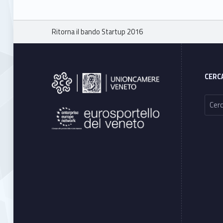
Breadcrumbs navigation
Ritorna il bando Startup 2016
Footer sidebar
CERC
Ricerca per: