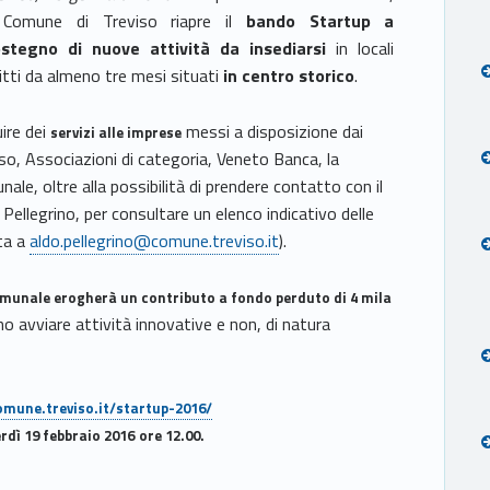
 Comune di Treviso riapre il
bando Startup a
ostegno di nuove attività
da insediarsi
in locali
itti da almeno tre mesi situati
in centro storico
.
uire dei
messi a disposizione dai
servizi alle imprese
so, Associazioni di categoria, Veneto Banca, la
ale, oltre alla possibilità di prendere contatto con il
ellegrino, per consultare un elenco indicativo delle
ata a
aldo.pellegrino@comune.treviso.it
).
munale erogherà un
contributo a fondo perduto di 4 mila
ano avviare attività innovative e non, di natura
omune.treviso.it/startup-2016/
rdì 19 febbraio 2016
ore 12.00.