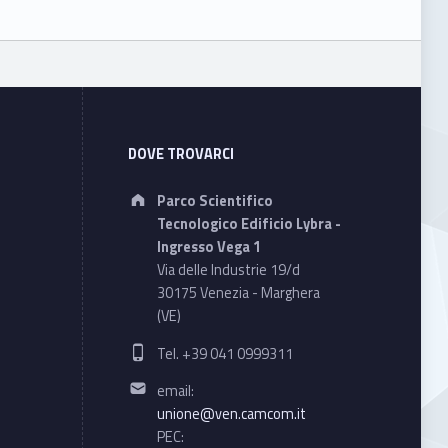
DOVE TROVARCI
Address:
Parco Scientifico
Tecnologico Edificio Lybra -
Ingresso Vega 1
Via delle Industrie 19/d
30175 Venezia - Marghera
(VE)
Phone number:
Tel. +39 041 0999311
Email address:
email:
unione@ven.camcom.it
PEC: