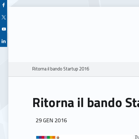
Facebook Unioncamere Veneto
Twitter Unioncamere Veneto
Youtube Unioncamere Veneto
Linkedin Unioncamere Veneto
Breadcrumbs navigation
Ritorna il bando Startup 2016
Ritorna il bando S
POSTED ON:
29
GEN
2016
Tr