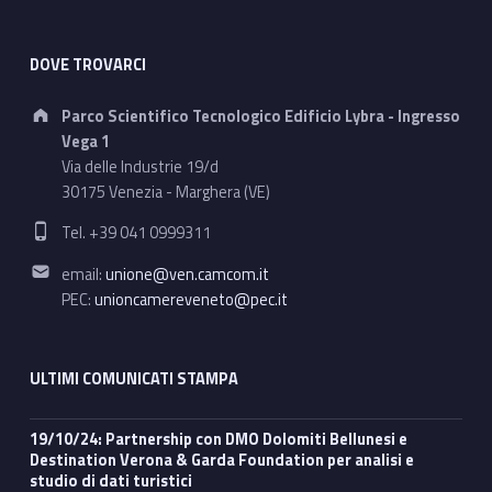
DOVE TROVARCI
Address:
Parco Scientifico Tecnologico Edificio Lybra - Ingresso
Vega 1
Via delle Industrie 19/d
30175 Venezia - Marghera (VE)
Phone number:
Tel. +39 041 0999311
Email address:
email:
unione@ven.camcom.it
PEC:
unioncamereveneto@pec.it
ULTIMI COMUNICATI STAMPA
19/10/24: Partnership con DMO Dolomiti Bellunesi e
Destination Verona & Garda Foundation per analisi e
studio di dati turistici