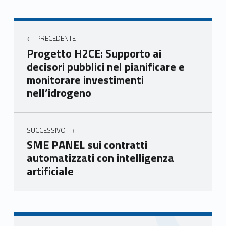
book
ter
ube
edin
Unio
Unio
Unio
Unio
Navigazione articoli
nca
nca
nca
nca
PRECEDENTE
mer
mer
mer
mer
Progetto H2CE: Supporto ai
e
e
e
e
decisori pubblici nel pianificare e
Ven
Ven
Ven
Ven
monitorare investimenti
eto
eto
eto
eto
nell’idrogeno
SUCCESSIVO
SME PANEL sui contratti
automatizzati con intelligenza
artificiale
Skip back to main navigation