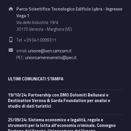
Address:
Parco Scientifico Tecnologico Edificio Lybra - Ingresso
Vega 1
Via delle Industrie 19/d
30175 Venezia - Marghera (VE)
Phone number:
Tel. +39 041 0999311
Email address:
email:
unione@ven.camcom.it
PEC:
unioncamereveneto@pec.it
ULTIMI COMUNICATI STAMPA
19/10/24: Partnership con DMO Dolomiti Bellunesi e
Destination Verona & Garda Foundation per analisi e
studio di dati turistici
25/09/24: Sistema economico e legalità, regole e
strumenti per la lotta all’economia criminale. Convegno