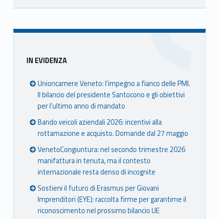
Skip back to main navigation
Sidebar
IN EVIDENZA
Unioncamere Veneto: l’impegno a fianco delle PMI.
Il bilancio del presidente Santocono e gli obiettivi
per l’ultimo anno di mandato
Bando veicoli aziendali 2026: incentivi alla
rottamazione e acquisto. Domande dal 27 maggio
VenetoCongiuntura: nel secondo trimestre 2026
manifattura in tenuta, ma il contesto
internazionale resta denso di incognite
Sostieni il futuro di Erasmus per Giovani
Imprenditori (EYE): raccolta firme per garantirne il
riconoscimento nel prossimo bilancio UE