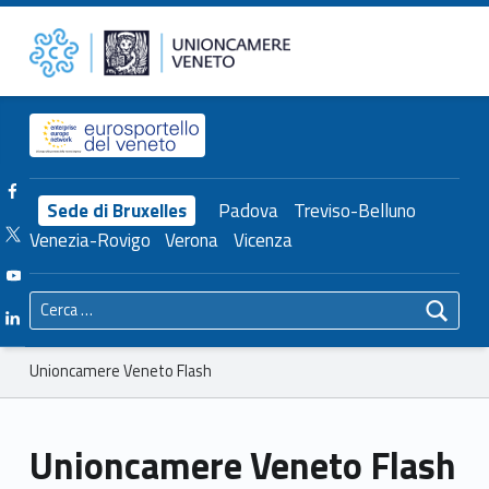
Primary Menu
Unioncamere Veneto Flash – Unioncamere del Veneto
Unioncamere del Veneto
Header info sidebar
Facebook Unioncamere Veneto
Sede di Bruxelles
Padova
Treviso-Belluno
Twitter Unioncamere Veneto
Venezia-Rovigo
Verona
Vicenza
Youtube Unioncamere Veneto
Ricerca per:
Linkedin Unioncamere Veneto
Breadcrumbs navigation
Unioncamere Veneto Flash
Unioncamere Veneto Flash