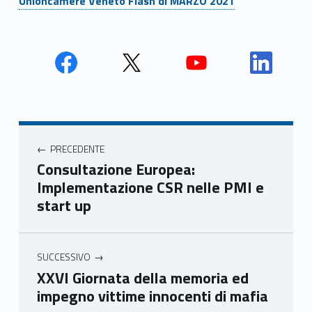
Unioncamere Veneto Flash di MARZO 2021
Face
Twit
Yout
Link
book
ter
ube
edin
Unio
Unio
Unio
Unio
Navigazione articoli
nca
nca
nca
nca
PRECEDENTE
mer
mer
mer
mer
Consultazione Europea:
e
e
e
e
Implementazione CSR nelle PMI e
Ven
Ven
Ven
Ven
start up
eto
eto
eto
eto
SUCCESSIVO
XXVI Giornata della memoria ed
impegno vittime innocenti di mafia