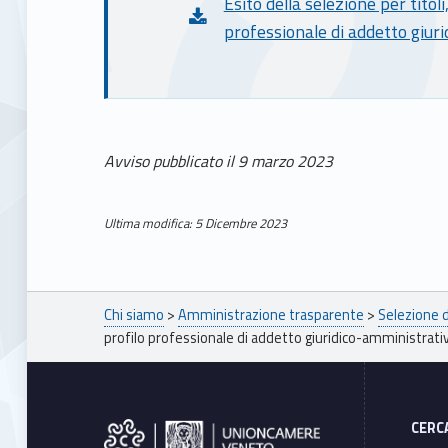
O
Esito della selezione per titoli
professionale di addetto giur
–
S
e
Avviso pubblicato il 9 marzo 2023
l
Ultima modifica: 5 Dicembre 2023
Skip back to main navigation
e
z
Breadcrumbs navigation
Chi siamo
>
Amministrazione trasparente
>
Selezione 
i
profilo professionale di addetto giuridico-amministrati
Footer sidebar
o
CERC