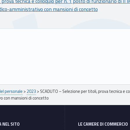
, prova tecnica e colloquio per n. 1 posto di funzionario di II li
idico-amministrativo con mansioni di concetto
del personale
>
2023
>
SCADUTO – Selezione per titoli, prova tecnica e coll
vo con mansioni di concetto
A NEL SITO
LE CAMERE DI COMMERCIO