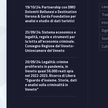
Lavo
i
19/10/24: Partnership con DMO
Dolomiti Bellunesi e Destination
Tras
Verona & Garda Foundation per
,
analisi e studio di dati turistici
Inte
p
Digi
25/09/24: Sistema economico e
legalità, regole e strumenti per
Sost
la lotta all’economia criminale.
r
Convegno Regione del Veneto-
Cult
Unioncamere del Veneto
o
20/09/24: Legalità: crimine
v
proliferato in pandemia, in
Veneto quasi 56.000 reati spia
nel 2022-2023. Ricerca di Libera
a
“Sguardo d’insieme. Storie, dati
e analisi sulla criminalità in
Veneto”
t
e