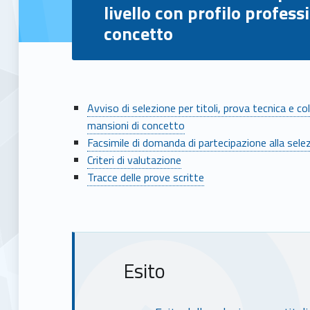
livello con profilo profes
concetto
S
Avviso di selezione per titoli, prova tecnica e co
mansioni di concetto
C
Facsimile di domanda di partecipazione alla sele
Criteri di valutazione
A
Tracce delle prove scritte
D
U
Esito
T