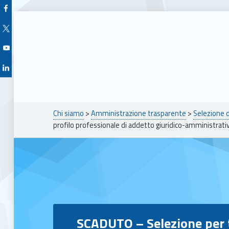
Facebook Unioncamere Veneto
Twitter Unioncamere Veneto
Youtube Unioncamere Veneto
Linkedin Unioncamere Veneto
Breadcrumbs navigation
Chi siamo
>
Amministrazione trasparente
>
Selezione 
profilo professionale di addetto giuridico-amministrati
SCADUTO – Selezione per titoli, prova tecnica e colloquio per n. 1 posto di funzionario di II