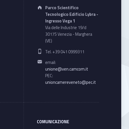
Address:
Parco Scientifico
Tecnologico Edificio Lybra -
Ingresso Vega 1
Via delle Industrie 19/d
30175 Venezia - Marghera
(VE)
Phone number:
Tel. +39 041 0999311
Email address:
email:
unione@ven.camcom.it
PEC:
unioncamereveneto@pec.it
COMUNICAZIONE