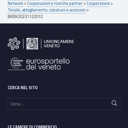
Network
>
Cooperazioni e ricerche partner
>
Cooperazioni
>
Tessile, abbigliamento, calzature e accessori
>
BRDK20231122012
Footer sidebar
CERCA NEL SITO
Ricerca per:
LE CAMERE DI COMMERCIO