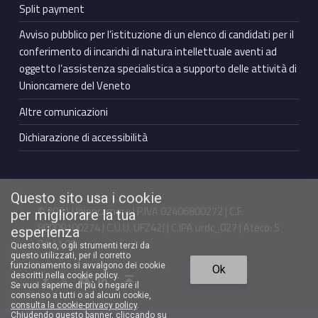
Split payment
Avviso pubblico per l’istituzione di un elenco di candidati per il
conferimento di incarichi di natura intellettuale aventi ad
oggetto l’assistenza specialistica a supporto delle attività di
Unioncamere del Veneto
Altre comunicazioni
Dichiarazione di accessibilità
Questo sito usa i cookie
© 2021 Unioncamere | P.IVA 02406800272 | C.F.
per migliorare la tua
80009100274 | C.U.U. UFZ42J | C.IPA urdc_027 | Ateco: S
esperienza
94.11.00
Questo sito, o gli strumenti terzi da
questo utilizzati, per il corretto
Torna in cima ↑
funzionamento si avvalgono dei cookie
Ok
Facebook Unioncamere Veneto
Twitter Unioncamere Veneto
Youtube Unioncamere Veneto
Linkedin Unioncamere Veneto
descritti nella cookie policy.
Se vuoi saperne di più o negare il
consenso a tutti o ad alcuni cookie,
consulta la cookie-privacy policy
.
Chiudendo questo banner, cliccando su