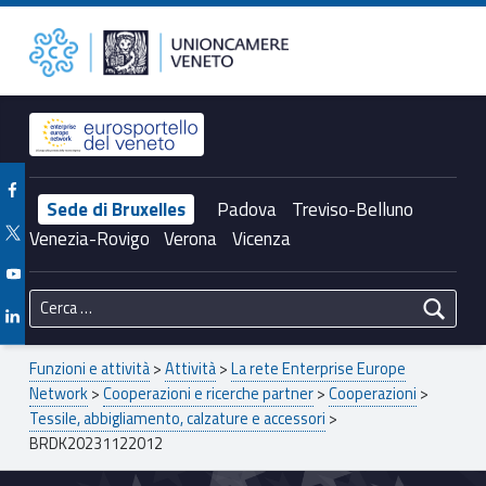
Primary Menu
BRDK20231122012 – Unioncamere del Veneto
Unioncamere del Veneto
Header info sidebar
Facebook Unioncamere Veneto
Sede di Bruxelles
Padova
Treviso-Belluno
Twitter Unioncamere Veneto
Venezia-Rovigo
Verona
Vicenza
Youtube Unioncamere Veneto
Ricerca per:
Linkedin Unioncamere Veneto
Breadcrumbs navigation
Funzioni e attività
>
Attività
>
La rete Enterprise Europe
Network
>
Cooperazioni e ricerche partner
>
Cooperazioni
>
Tessile, abbigliamento, calzature e accessori
>
BRDK20231122012