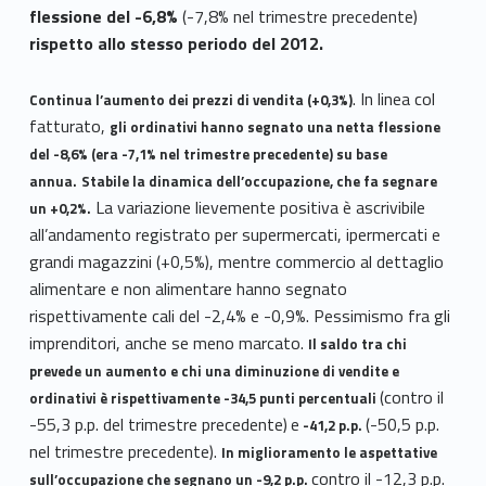
flessione del -6,8%
(-7,8% nel trimestre precedente)
rispetto allo stesso periodo del 2012.
. In linea col
Continua l’aumento dei prezzi di vendita (+0,3%)
fatturato,
gli ordinativi hanno segnato una netta flessione
del -8,6% (era -7,1% nel trimestre precedente) su base
annua.
Stabile la dinamica dell’occupazione, che fa segnare
La variazione lievemente positiva è ascrivibile
un +0,2%.
all’andamento registrato per supermercati, ipermercati e
grandi magazzini (+0,5%), mentre commercio al dettaglio
alimentare e non alimentare hanno segnato
rispettivamente cali del -2,4% e -0,9%. Pessimismo fra gli
imprenditori, anche se meno marcato.
Il saldo tra chi
prevede un aumento e chi una diminuzione di vendite e
(contro il
ordinativi è rispettivamente -34,5 punti percentuali
-55,3 p.p. del trimestre precedente)
e
(-50,5 p.p.
-41,2 p.p.
nel trimestre precedente).
In miglioramento le aspettative
contro il -12,3 p.p.
sull’occupazione che segnano un -9,2 p.p.