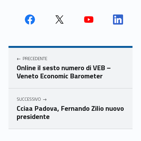
Face
Twit
Yout
Link
book
ter
ube
edin
Unio
Unio
Unio
Unio
Navigazione articoli
nca
nca
nca
nca
PRECEDENTE
mer
mer
mer
mer
Online il sesto numero di VEB –
e
e
e
e
Veneto Economic Barometer
Ven
Ven
Ven
Ven
eto
eto
eto
eto
SUCCESSIVO
Cciaa Padova, Fernando Zilio nuovo
presidente
Skip back to main navigation