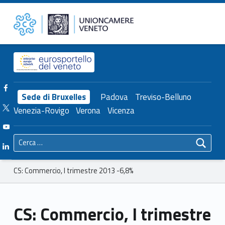
Primary Menu
Unioncamere del Veneto
CS: Commercio, I trimestre 2013 -6,8% – Unioncamere del Veneto
Header info sidebar
Facebook Unioncamere Veneto
Sede di Bruxelles
Padova
Treviso-Belluno
Twitter Unioncamere Veneto
Venezia-Rovigo
Verona
Vicenza
Youtube Unioncamere Veneto
Ricerca per:
Linkedin Unioncamere Veneto
Breadcrumbs navigation
CS: Commercio, I trimestre 2013 -6,8%
CS: Commercio, I trimestre