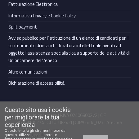
Fatturazione Elettronica
Informativa Privacy e Cookie Policy
Split payment
Avviso pubblico per l’istituzione di un elenco di candidati per il
conferimento di incarichi di natura intellettuale aventi ad
oggetto l’assistenza specialistica a supporto delle attività di
Unioncamere del Veneto
Altre comunicazioni
Dichiarazione di accessibilità
Questo sito usa i cookie
© 2021 Unioncamere | P.IVA 02406800272 | C.F.
per migliorare la tua
80009100274 | C.U.U. UFZ42J | C.IPA urdc_027 | Ateco: S
esperienza
94.11.00
Questo sito, o gli strumenti terzi da
questo utilizzati, per il corretto