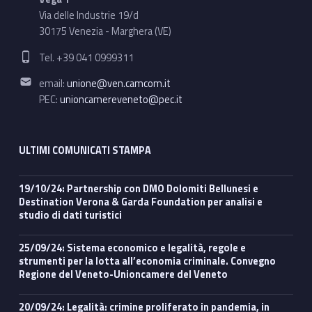
Via delle Industrie 19/d
30175 Venezia - Marghera (VE)
Phone number:
Tel. +39 041 0999311
Email address:
email:
unione@ven.camcom.it
PEC:
unioncamereveneto@pec.it
ULTIMI COMUNICATI STAMPA
19/10/24: Partnership con DMO Dolomiti Bellunesi e
Destination Verona & Garda Foundation per analisi e
studio di dati turistici
25/09/24: Sistema economico e legalità, regole e
strumenti per la lotta all’economia criminale. Convegno
Regione del Veneto-Unioncamere del Veneto
20/09/24: Legalità: crimine proliferato in pandemia, in