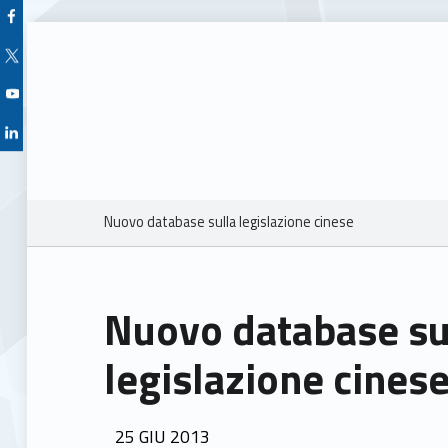
Facebook Unioncamere Veneto
Twitter Unioncamere Veneto
Youtube Unioncamere Veneto
Linkedin Unioncamere Veneto
Breadcrumbs navigation
Nuovo database sulla legislazione cinese
Nuovo database su
legislazione cines
POSTED ON:
25
GIU
2013