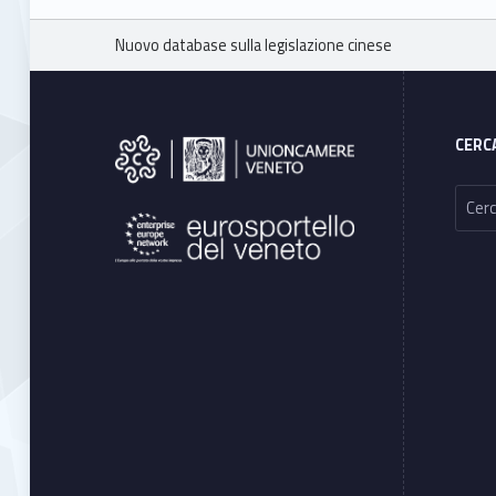
Breadcrumbs navigation
Nuovo database sulla legislazione cinese
Footer sidebar
CERC
Ricerca per: