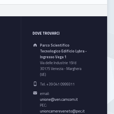
DOVE TROVARCI
Address:
Parco Scientifico
Tecnologico Edificio Lybra -
Ingresso Vega 1
Via delle Industrie 19/d
30175 Venezia - Marghera
(VE)
Phone number:
Tel. +39 041 0999311
Email address:
email:
unione@ven.camcom.it
PEC:
unioncamereveneto@pec.it