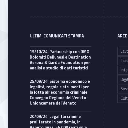
ULTIMI COMUNICATI STAMPA
AREE
Lavo
19/10/24: Partnership con DMO
Dolomiti Bellunesi e Destination
Tras
Verona & Garda Foundation per
analisi e studio di dati turistici
Inte
Digi
25/09/24: Sistema economico e
legalità, regole e strumenti per
Sost
la lotta all’economia criminale.
Convegno Regione del Veneto-
Cult
Unioncamere del Veneto
20/09/24: Legalità: crimine
proliferato in pandemia, in
Veneto quasi 56.000 reati spia