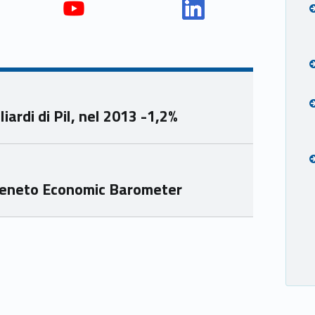
Yout
Link
ube
edin
Unio
Unio
nca
nca
mer
mer
iardi di Pil, nel 2013 -1,2%
e
e
Ven
Ven
eto
eto
 Veneto Economic Barometer