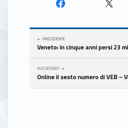
Face
Twit
book
ter
Navigazione articoli
Unio
Unio
nca
nca
PRECEDENTE
mer
mer
Veneto: in cinque anni persi 23 mil
e
e
Ven
Ven
eto
eto
SUCCESSIVO
Online il sesto numero di VEB –
Skip back to main navigation