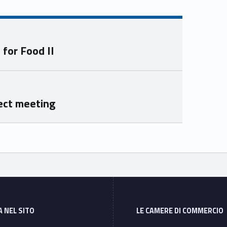
ube
edin
Unio
Unio
nca
nca
mer
mer
for Food II
e
e
Ven
Ven
eto
eto
ject meeting
A NEL SITO
LE CAMERE DI COMMERCIO