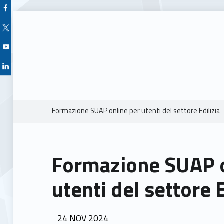
Facebook Unioncamere Veneto
Twitter Unioncamere Veneto
Youtube Unioncamere Veneto
Linkedin Unioncamere Veneto
Breadcrumbs navigation
Formazione SUAP online per utenti del settore Edilizia
Formazione SUAP o
utenti del settore E
POSTED ON:
24
NOV
2024