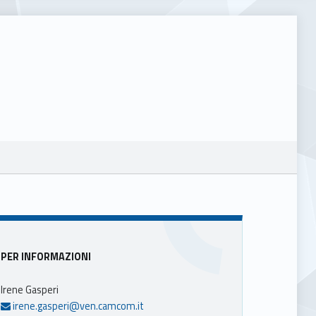
Sidebar
PER INFORMAZIONI
Irene Gasperi
irene.gasperi@ven.camcom.it