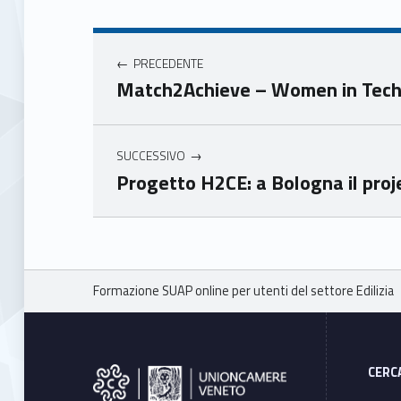
book
ter
Navigazione articoli
Unio
Unio
nca
nca
PRECEDENTE
mer
mer
Match2Achieve – Women in Tech 
e
e
Ven
Ven
eto
eto
SUCCESSIVO
Progetto H2CE: a Bologna il pro
Skip back to main navigation
Breadcrumbs navigation
Formazione SUAP online per utenti del settore Edilizia
Footer sidebar
CERC