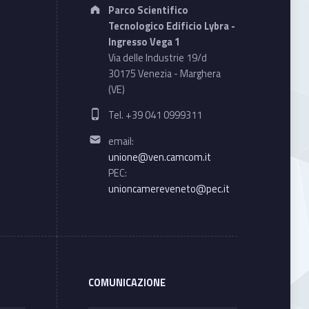
Address:
Parco Scientifico
Tecnologico Edificio Lybra -
Ingresso Vega 1
Via delle Industrie 19/d
30175 Venezia - Marghera
(VE)
Phone number:
Tel. +39 041 0999311
Email address:
email:
unione@ven.camcom.it
PEC:
unioncamereveneto@pec.it
COMUNICAZIONE