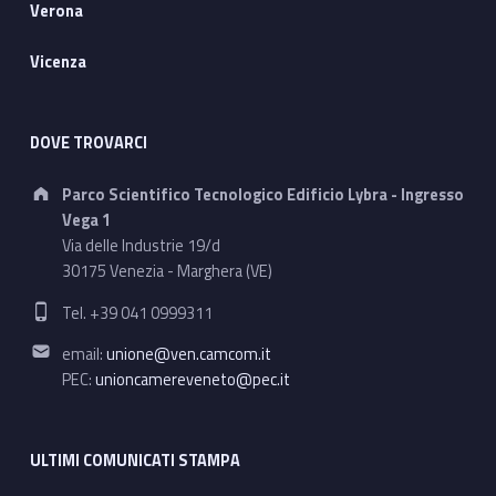
Verona
Vicenza
DOVE TROVARCI
Address:
Parco Scientifico Tecnologico Edificio Lybra - Ingresso
Vega 1
Via delle Industrie 19/d
30175 Venezia - Marghera (VE)
Phone number:
Tel. +39 041 0999311
Email address:
email:
unione@ven.camcom.it
PEC:
unioncamereveneto@pec.it
ULTIMI COMUNICATI STAMPA