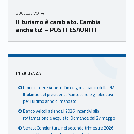
SUCCESSIVO
Il turismo è cambiato. Cambia
anche tu! – POSTI ESAURITI
Skip back to main navigation
Sidebar
IN EVIDENZA
Unioncamere Veneto: l’impegno a fianco delle PMI.
Il bilancio del presidente Santocono e gli obiettivi
per l’ultimo anno di mandato
Bando veicoli aziendali 2026: incentivi alla
rottamazione e acquisto. Domande dal 27 maggio
VenetoCongiuntura: nel secondo trimestre 2026