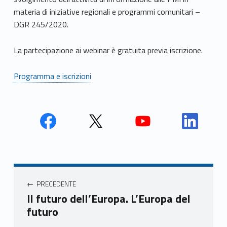
materia di iniziative regionali e programmi comunitari –
DGR 245/2020.
La partecipazione ai webinar è gratuita previa iscrizione.
Programma e iscrizioni
Face
Twit
Yout
Link
book
ter
ube
edin
Unio
Unio
Unio
Unio
Navigazione articoli
nca
nca
nca
nca
PRECEDENTE
mer
mer
mer
mer
Il futuro dell’Europa. L’Europa del
e
e
e
e
futuro
Ven
Ven
Ven
Ven
eto
eto
eto
eto