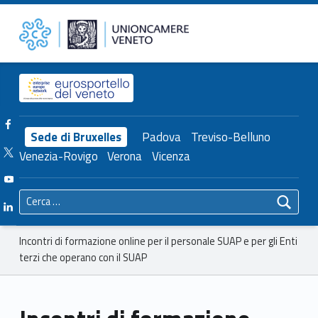
Primary Menu
Unioncamere del Veneto
Incontri di formazione online per il personale SUAP e per gli Enti terzi che operano con il SUAP – Unioncamere del Veneto
Header info sidebar
Facebook Unioncamere Veneto
Sede di Bruxelles
Padova
Treviso-Belluno
Twitter Unioncamere Veneto
Venezia-Rovigo
Verona
Vicenza
Youtube Unioncamere Veneto
Ricerca per:
Linkedin Unioncamere Veneto
Breadcrumbs navigation
Incontri di formazione online per il personale SUAP e per gli Enti
terzi che operano con il SUAP