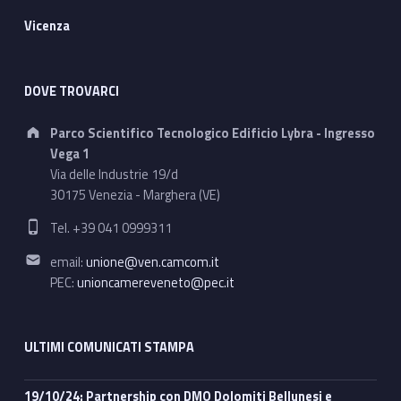
Vicenza
DOVE TROVARCI
Address:
Parco Scientifico Tecnologico Edificio Lybra - Ingresso
Vega 1
Via delle Industrie 19/d
30175 Venezia - Marghera (VE)
Phone number:
Tel. +39 041 0999311
Email address:
email:
unione@ven.camcom.it
PEC:
unioncamereveneto@pec.it
ULTIMI COMUNICATI STAMPA
19/10/24: Partnership con DMO Dolomiti Bellunesi e