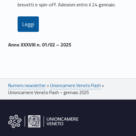
brevetti e spin-off. Adesioni entro il 24 gennaio.
Leggi
Anno XXXVIII n. 01/02 – 2025
Skip back to main navigation
Breadcrumbs navigation
Numero newsletter
>
Unioncamere Veneto Flash
>
Unioncamere Veneto Flash – gennaio 2025
Footer sidebar