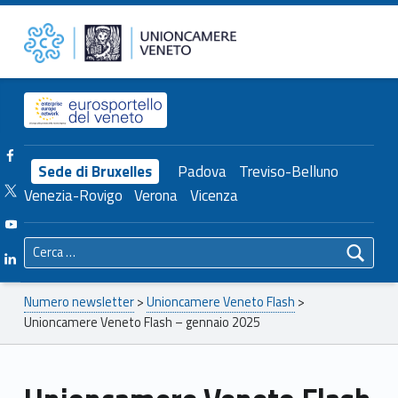
Primary Menu
Unioncamere del Veneto
Unioncamere Veneto Flash – gennaio 2025 – Unioncamere del Veneto
Header info sidebar
Facebook Unioncamere Veneto
Sede di Bruxelles
Padova
Treviso-Belluno
Twitter Unioncamere Veneto
Venezia-Rovigo
Verona
Vicenza
Youtube Unioncamere Veneto
Ricerca per:
Linkedin Unioncamere Veneto
Breadcrumbs navigation
Numero newsletter
>
Unioncamere Veneto Flash
>
Unioncamere Veneto Flash – gennaio 2025