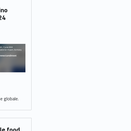
24
le globale.