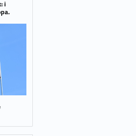
opa.
e