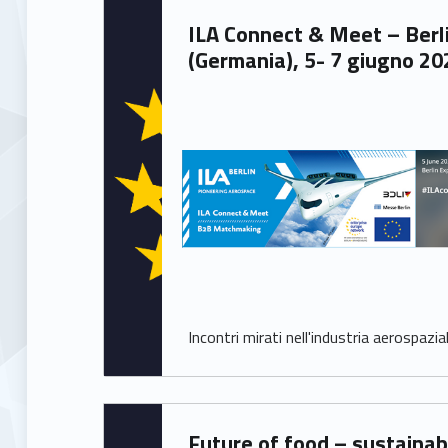
Written by:
ILA Connect & Meet – Berlino
Samuele Saorin
(Germania), 5- 7 giugno 20
Incontri mirati nell'industria aerospazia
Written by:
Future of food – sustainable food
Roberto Bassetto