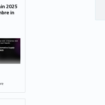
mbre in
bre