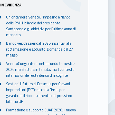
Sidebar
IN EVIDENZA
Unioncamere Veneto: l’impegno a fianco
delle PMI. Il bilancio del presidente
Santocono e gli obiettivi per l’ultimo anno di
mandato
Bando veicoli aziendali 2026: incentivi alla
rottamazione e acquisto. Domande dal 27
maggio
VenetoCongiuntura: nel secondo trimestre
2026 manifattura in tenuta, ma il contesto
internazionale resta denso di incognite
Sostieni il futuro di Erasmus per Giovani
Imprenditori (EYE): raccolta firme per
garantirne il riconoscimento nel prossimo
bilancio UE
Formazione e supporto SUAP 2026: il nuovo