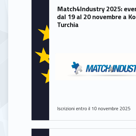
o
Written by:
Match4Industry 2025: evento B2B
Francesca Ballarin
dal 19 al 20 novembre a Koc
b
Turchia
e
r
t
o
B
Iscrizioni entro il 10 novembre 2025
a
s