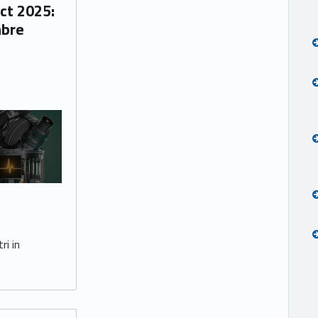
mbre
ri in