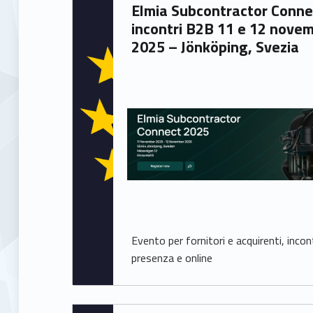
Written by:
s
Elmia Subcontractor Connect 2025:
Francesca Ballarin
incontri B2B 11 e 12 nove
e
2025 – Jönköping, Svezia
t
t
o
roberto.bassetto@eurosportelloveneto.it
Evento per fornitori e acquirenti, incont
presenza e online