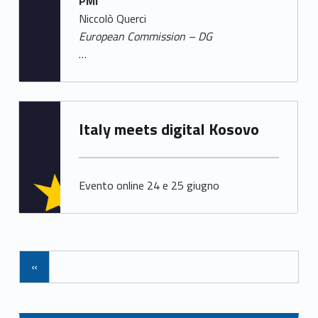
PMI
Niccolò Querci
European Commission – DG
…
Written by:
Italy meets digital Kosovo
Samuele Saorin
Evento online 24 e 25 giugno
Navigazione tra gli articoli
«