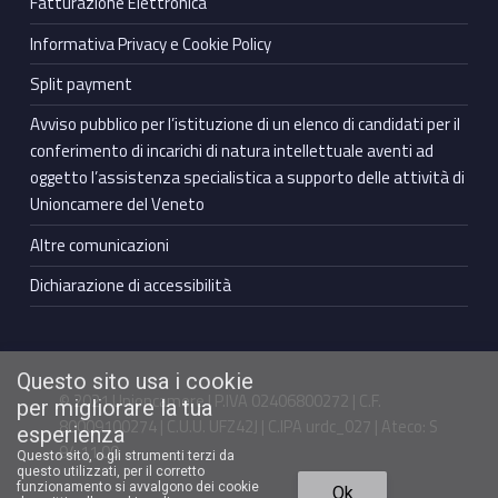
Fatturazione Elettronica
Informativa Privacy e Cookie Policy
Split payment
Avviso pubblico per l’istituzione di un elenco di candidati per il
conferimento di incarichi di natura intellettuale aventi ad
oggetto l’assistenza specialistica a supporto delle attività di
Unioncamere del Veneto
Altre comunicazioni
Dichiarazione di accessibilità
Questo sito usa i cookie
© 2021 Unioncamere | P.IVA 02406800272 | C.F.
per migliorare la tua
80009100274 | C.U.U. UFZ42J | C.IPA urdc_027 | Ateco: S
esperienza
94.11.00
Questo sito, o gli strumenti terzi da
questo utilizzati, per il corretto
Torna in cima ↑
funzionamento si avvalgono dei cookie
Ok
Facebook Unioncamere Veneto
Twitter Unioncamere Veneto
Youtube Unioncamere Veneto
Linkedin Unioncamere Veneto