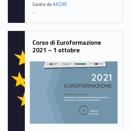
Curato da
AICCRE
e
…
2
)
Written by:
Corso di Euroformazione
Samuele Saorin
2021 – 1 ottobre