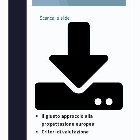
a
D
Scarica le slide
e
S
a
n
t
i
(
p
Il giusto approccio alla
a
progettazione europea
Criteri di valutazione
g