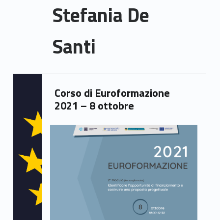
Stefania De
Santi
S
Written by:
Corso di Euroformazione
Samuele Saorin
t
2021 – 8 ottobre
e
f
a
n
i