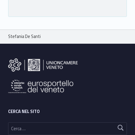
Breadcrumbs navigation
Stefania De Santi
Footer sidebar
CERCA NEL SITO
Ricerca per: