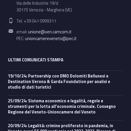
Via delle Industrie 19/d
30175 Venezia - Marghera (VE)
Phone number:
Tel. +39 041 0999311
Email address:
email:
unione@ven.camcom.it
PEC:
unioncamereveneto@pec.it
ULTIMI COMUNICATI STAMPA
19/10/24: Partnership con DMO Dolomiti Bellunesi e
Destination Verona & Garda Foundation per analisi e
studio di dati turistici
25/09/24: Sistema economico e legalità, regole e
strumenti per la lotta all’economia criminale. Convegno
Regione del Veneto-Unioncamere del Veneto
20/09/24: Legalità: crimine proliferato in pandemia, in