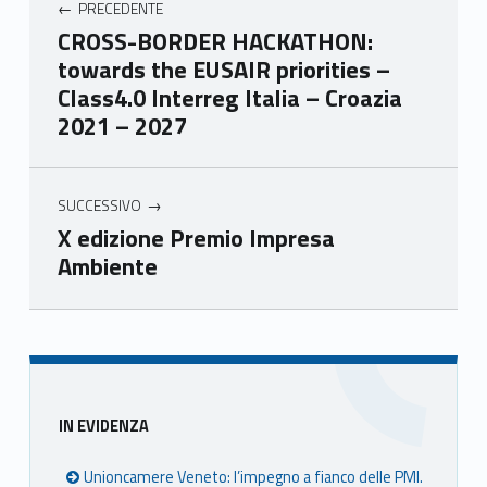
PRECEDENTE
mer
mer
mer
mer
CROSS-BORDER HACKATHON:
e
e
e
e
towards the EUSAIR priorities –
Ven
Ven
Ven
Ven
Class4.0 Interreg Italia – Croazia
eto
eto
eto
eto
2021 – 2027
SUCCESSIVO
X edizione Premio Impresa
Ambiente
Skip back to main navigation
Sidebar
IN EVIDENZA
Unioncamere Veneto: l’impegno a fianco delle PMI.