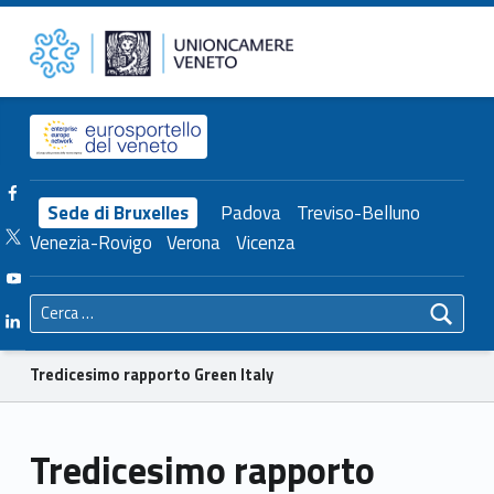
Primary Menu
Unioncamere del Veneto
Tredicesimo rapporto Green Italy – Unioncamere del Veneto
Header info sidebar
Facebook Unioncamere Veneto
Sede di Bruxelles
Padova
Treviso-Belluno
Twitter Unioncamere Veneto
Venezia-Rovigo
Verona
Vicenza
Youtube Unioncamere Veneto
Ricerca per:
Linkedin Unioncamere Veneto
Breadcrumbs navigation
Tredicesimo rapporto Green Italy
Tredicesimo rapporto