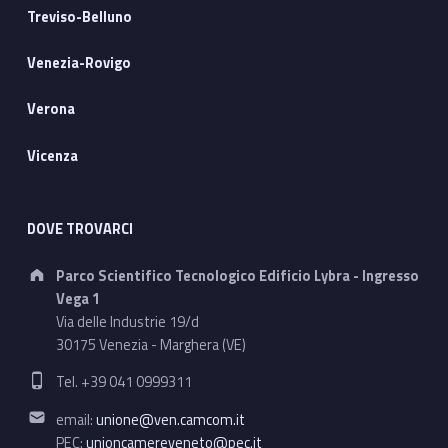
Treviso-Belluno
Venezia-Rovigo
Verona
Vicenza
DOVE TROVARCI
Address:
Parco Scientifico Tecnologico Edificio Lybra - Ingresso
Vega 1
Via delle Industrie 19/d
30175 Venezia - Marghera (VE)
Phone number:
Tel. +39 041 0999311
Email address:
email:
unione@ven.camcom.it
PEC:
unioncamereveneto@pec.it