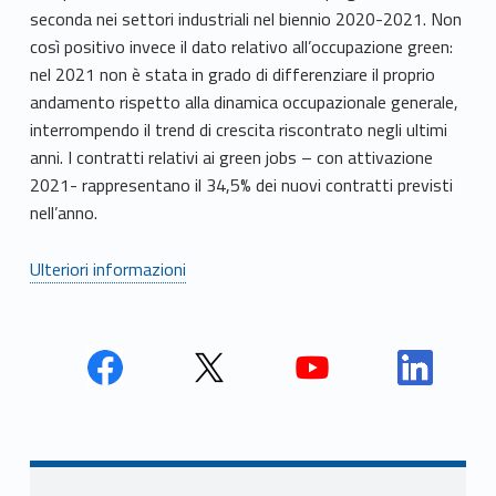
seconda nei settori industriali nel biennio 2020-2021. Non
così positivo invece il dato relativo all’occupazione green:
nel 2021 non è stata in grado di differenziare il proprio
andamento rispetto alla dinamica occupazionale generale,
interrompendo il trend di crescita riscontrato negli ultimi
anni. I contratti relativi ai green jobs – con attivazione
2021- rappresentano il 34,5% dei nuovi contratti previsti
nell’anno.
Ulteriori informazioni
Face
Twit
Yout
Link
book
ter
ube
edin
Unio
Unio
Unio
Unio
Navigazione articoli
nca
nca
nca
nca