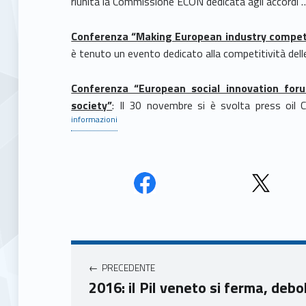
riunita la Commissione ECON dedicata agli accordi 
Conferenza “Making European industry competi
è tenuto un evento dedicato alla competitività del
Conferenza “European social innovation for
society”
: Il 30 novembre si è svolta press oil 
informazioni
Face
Twit
book
ter
Navigazione articoli
Unio
Unio
nca
nca
PRECEDENTE
mer
mer
2016: il Pil veneto si ferma, deb
e
e
Ven
Ven