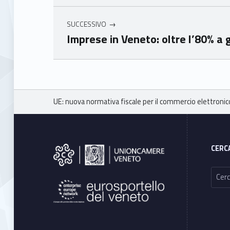
eto
eto
SUCCESSIVO
Imprese in Veneto: oltre l’80% a 
Skip back to main navigation
Breadcrumbs navigation
UE: nuova normativa fiscale per il commercio elettronic
Footer sidebar
CERC
Ricerca per: