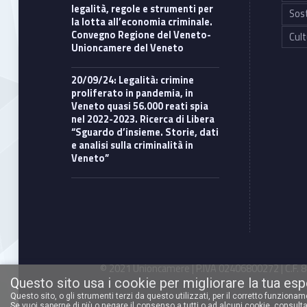
legalità, regole e strumenti per
Sost
la lotta all’economia criminale.
Convegno Regione del Veneto-
Cult
Unioncamere del Veneto
20/09/24: Legalità: crimine
proliferato in pandemia, in
Veneto quasi 56.000 reati spia
nel 2022-2023. Ricerca di Libera
“Sguardo d’insieme. Storie, dati
e analisi sulla criminalità in
Veneto”
© 2021 Unioncamere | P.IVA 02406800272 | C.F. 80
Questo sito usa i cookie per migliorare la tua es
Questo sito, o gli strumenti terzi da questo utilizzati, per il corretto funziona
Se vuoi saperne di più o negare il consenso a tutti o ad alcuni cookie,
consulta