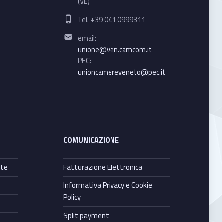
(VE)
Phone number:
Tel. +39 041 0999311
Email address:
email:
unione@ven.camcom.it
PEC:
unioncamereveneto@pec.it
COMUNICAZIONE
nte
Fatturazione Elettronica
Informativa Privacy e Cookie
Policy
Split payment