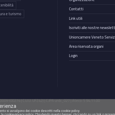
enibilità
Contatti
ura e turismo
Link utili
Iscriviti alle nostre newslet
Unioncamere Veneto Servizi
Area riservata organi
Login
009100274 | C.U.U. UFZ42J | C.IPA urdc_027 | Ateco: S 94.11.00
perienza
mento si avvalgono dei cookie descritti nella cookie policy.
 la cookie-privacy policy
. Chiudendo questo banner, cliccando su un link o proseg