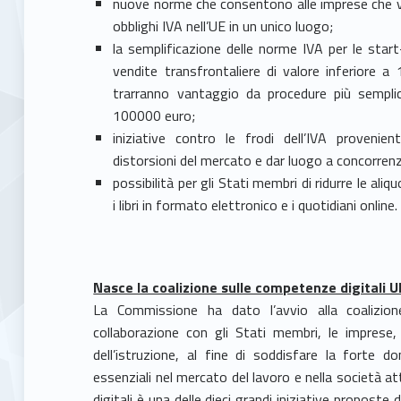
nuove norme che consentono alle imprese che ve
obblighi IVA nell’UE in un unico luogo;
la semplificazione delle norme IVA per le start
vendite transfrontaliere di valore inferiore a
trarranno vantaggio da procedure più semplic
100000 euro;
iniziative contro le frodi dell’IVA provenie
distorsioni del mercato e dar luogo a concorrenz
possibilità per gli Stati membri di ridurre le aliq
i libri in formato elettronico e i quotidiani online
Nasce la coalizione sulle competenze digitali U
La Commissione ha dato l’avvio alla coalizion
collaborazione con gli Stati membri, le imprese, 
dell’istruzione, al fine di soddisfare la forte 
essenziali nel mercato del lavoro e nella società at
digitali è una delle dieci grandi iniziative proposte