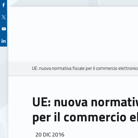
Facebook Unioncamere Veneto
Twitter Unioncamere Veneto
Youtube Unioncamere Veneto
Linkedin Unioncamere Veneto
Breadcrumbs navigation
UE: nuova normativa fiscale per il commercio elettronic
UE: nuova normativ
per il commercio e
POSTED ON:
20
DIC
2016