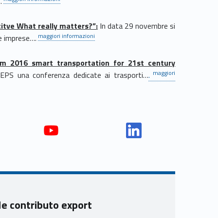
…
tve What really matters?”:
In data 29 novembre si
maggiori informazioni
le imprese….
um 2016 smart transportation for 21st century
maggiori
CEPS una conferenza dedicate ai trasporti…
.
Yout
Link
ube
edin
Unio
Unio
nca
nca
mer
mer
ole contributo export
e
e
Ven
Ven