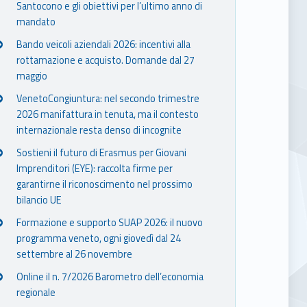
Santocono e gli obiettivi per l’ultimo anno di
mandato
Bando veicoli aziendali 2026: incentivi alla
rottamazione e acquisto. Domande dal 27
maggio
VenetoCongiuntura: nel secondo trimestre
2026 manifattura in tenuta, ma il contesto
internazionale resta denso di incognite
Sostieni il futuro di Erasmus per Giovani
Imprenditori (EYE): raccolta firme per
garantirne il riconoscimento nel prossimo
bilancio UE
Formazione e supporto SUAP 2026: il nuovo
programma veneto, ogni giovedì dal 24
settembre al 26 novembre
Online il n. 7/2026 Barometro dell’economia
regionale