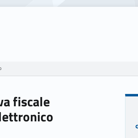
o
a fiscale
lettronico