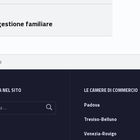
eto
eto
gestione familiare
o
A NEL SITO
LE CAMERE DI COMMERCIO
Padova
Treviso-Belluno
Venezia-Rovigo