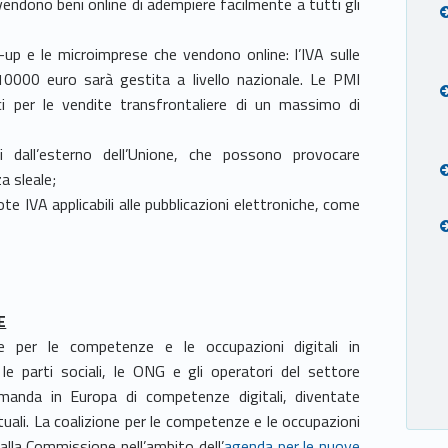
ndono beni online di adempiere facilmente a tutti gli
-up e le microimprese che vendono online: l’IVA sulle
 10000 euro sarà gestita a livello nazionale. Le PMI
i per le vendite transfrontaliere di un massimo di
nti dall’esterno dell’Unione, che possono provocare
a sleale;
uote IVA applicabili alle pubblicazioni elettroniche, come
.
E
e per le competenze e le occupazioni digitali in
le parti sociali, le ONG e gli operatori del settore
domanda in Europa di competenze digitali, diventate
tuali. La coalizione per le competenze e le occupazioni
 dalla Commissione nell’ambito dell’
agenda per le nuove