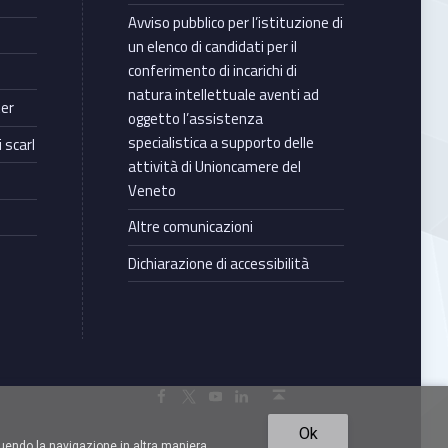
Avviso pubblico per l’istituzione di
un elenco di candidati per il
conferimento di incarichi di
natura intellettuale aventi ad
ter
oggetto l’assistenza
specialistica a supporto delle
 scarl
attività di Unioncamere del
Veneto
Altre comunicazioni
Dichiarazione di accessibilità
Torna in cima ↑
Facebook Unioncamere Veneto
Twitter Unioncamere Veneto
Youtube Unioncamere Veneto
Linkedin Unioncamere Veneto
Ok
uendo la navigazione in altra maniera,