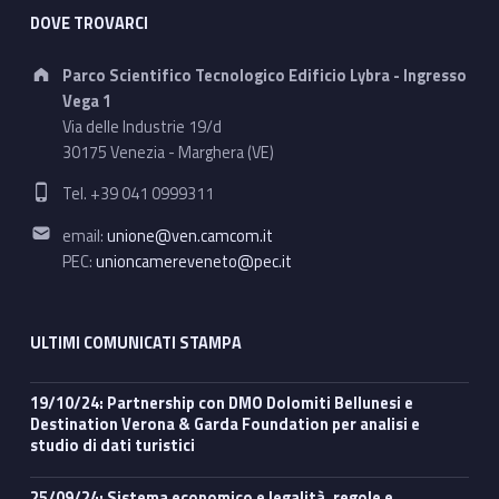
DOVE TROVARCI
Address:
Parco Scientifico Tecnologico Edificio Lybra - Ingresso
Vega 1
Via delle Industrie 19/d
30175 Venezia - Marghera (VE)
Phone number:
Tel. +39 041 0999311
Email address:
email:
unione@ven.camcom.it
PEC:
unioncamereveneto@pec.it
ULTIMI COMUNICATI STAMPA
19/10/24: Partnership con DMO Dolomiti Bellunesi e
Destination Verona & Garda Foundation per analisi e
studio di dati turistici
25/09/24: Sistema economico e legalità, regole e