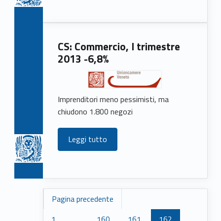
CS: Commercio, I trimestre
2013 -6,8%
Imprenditori meno pessimisti, ma
chiudono 1.800 negozi
Leggi tutto
Pagina precedente
1
…
160
161
162