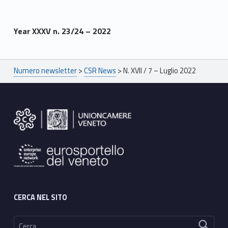
Year XXXV n. 23/24 – 2022
Skip back to main navigation
Breadcrumbs navigation
Numero newsletter
>
CSR News
>
N. XVII / 7 – Luglio 2022
Footer sidebar
CERCA NEL SITO
Ricerca per: