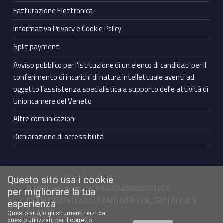
Fatturazione Elettronica
Informativa Privacy e Cookie Policy
Split payment
Avviso pubblico per l’istituzione di un elenco di candidati per il
conferimento di incarichi di natura intellettuale aventi ad
oggetto l’assistenza specialistica a supporto delle attività di
Unioncamere del Veneto
Altre comunicazioni
Dichiarazione di accessibilità
Questo sito usa i cookie
© 2021 Unioncamere | P.IVA 02406800272 | C.F.
per migliorare la tua
80009100274 | C.U.U. UFZ42J | C.IPA urdc_027 | Ateco: S
esperienza
94.11.00
Questo sito, o gli strumenti terzi da
questo utilizzati, per il corretto