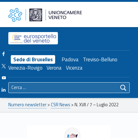
Primary Menu
Unioncamere del Veneto
N. XVII / 7 – Luglio 2022 – Unioncamere del Veneto
Header info sidebar
Facebook Unioncamere Veneto
Sede di Bruxelles
Padova
Treviso-Belluno
Twitter Unioncamere Veneto
Venezia-Rovigo
Verona
Vicenza
Youtube Unioncamere Veneto
Ricerca per:
Linkedin Unioncamere Veneto
Breadcrumbs navigation
Numero newsletter
>
CSR News
>
N. XVII / 7 – Luglio 2022