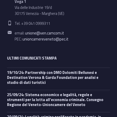
Vega 1
Via delle Industrie 19/d
30175 Venezia - Marghera (VE)
Phone number:
Tel. +39 041 0999311
Email address:
email:
unione@ven.camcom.it
PEC:
unioncamereveneto@pec.it
ULTIMI COMUNICATI STAMPA
19/10/24: Partnership con DMO Dolomiti Bellunesi e
Destination Verona & Garda Foundation per analisi e
studio di dati turistici
25/09/24: Sistema economico e legalità, regole e
strumenti per la lotta all’economia criminale. Convegno
Regione del Veneto-Unioncamere del Veneto
20/09/24: Legalità: crimine proliferato in pandemia, in