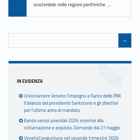
sostenibile nelle regioni periferiche. …
Navigazione tra gli articoli
»
Sidebar
IN EVIDENZA
Unioncamere Veneto: l’impegno a fianco delle PMI.
Il bilancio del presidente Santocono e gli obiettivi
per l’ultimo anno di mandato
Bando veicoli aziendali 2026: incentivi alla
rottamazione e acquisto. Domande dal 27 maggio
VenetoCongiuntura: nel secondo trimestre 2026