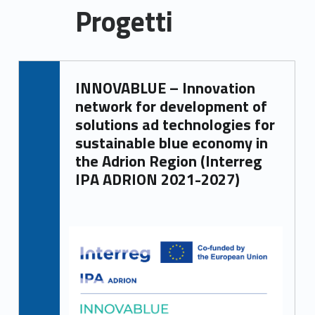
Progetti
P
INNOVABLUE – Innovation
r
network for development of
o
solutions ad technologies for
sustainable blue economy in
g
the Adrion Region (Interreg
IPA ADRION 2021-2027)
e
t
t
i