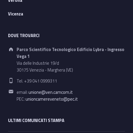
Verona
Vicenza
DOVE TROVARCI
Address:
Parco Scientifico Tecnologico Edificio Lybra - Ingresso
Vega 1
Via delle Industrie 19/d
30175 Venezia - Marghera (VE)
Phone number:
Tel. +39 041 0999311
Email address:
email:
unione@ven.camcom.it
PEC:
unioncamereveneto@pec.it
ULTIMI COMUNICATI STAMPA