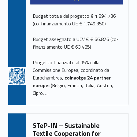
p
a
Budget totale del progetto € 1.894.736
(co-finanziamento UE € 1.749.350)
g
Budget assegnato a UCV € € 66.826 (co-
e
finanziamento UE € 63.485)
2
Progetto finanziato al 95% dalla
)
Commissione Europea, coordinato da
Eurochambres,
coinvolge 24 partner
europei
(Belgio, Francia, Italia, Austria,
Cipro, …
Tutti i progetti di Unioncamere
STeP-IN – Sustainable
Textile Cooperation for