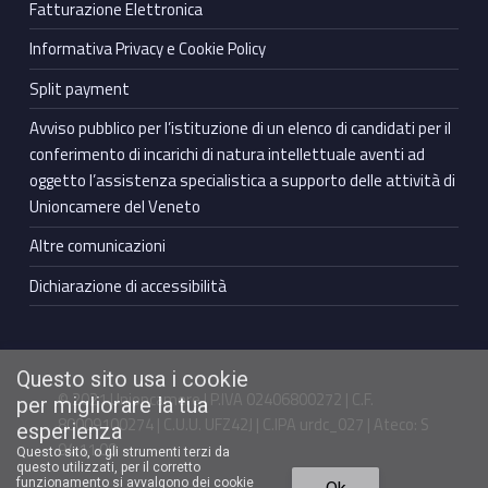
Fatturazione Elettronica
Informativa Privacy e Cookie Policy
Split payment
Avviso pubblico per l’istituzione di un elenco di candidati per il
conferimento di incarichi di natura intellettuale aventi ad
oggetto l’assistenza specialistica a supporto delle attività di
Unioncamere del Veneto
Altre comunicazioni
Dichiarazione di accessibilità
Questo sito usa i cookie
© 2021 Unioncamere | P.IVA 02406800272 | C.F.
per migliorare la tua
80009100274 | C.U.U. UFZ42J | C.IPA urdc_027 | Ateco: S
esperienza
94.11.00
Questo sito, o gli strumenti terzi da
questo utilizzati, per il corretto
funzionamento si avvalgono dei cookie