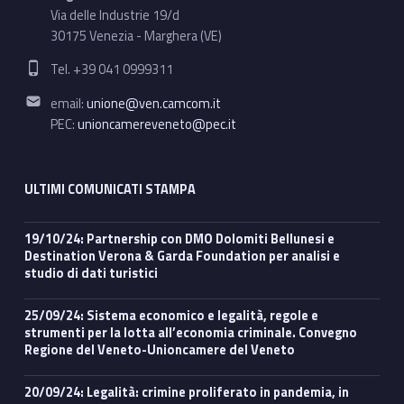
Via delle Industrie 19/d
30175 Venezia - Marghera (VE)
Phone number:
Tel. +39 041 0999311
Email address:
email:
unione@ven.camcom.it
PEC:
unioncamereveneto@pec.it
ULTIMI COMUNICATI STAMPA
19/10/24: Partnership con DMO Dolomiti Bellunesi e
Destination Verona & Garda Foundation per analisi e
studio di dati turistici
25/09/24: Sistema economico e legalità, regole e
strumenti per la lotta all’economia criminale. Convegno
Regione del Veneto-Unioncamere del Veneto
20/09/24: Legalità: crimine proliferato in pandemia, in