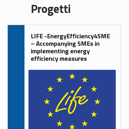
Progetti
P
LIFE -EnergyEfficiency4SME
r
– Accompanying SMEs in
o
implementing energy
efficiency measures
g
e
t
t
i
(