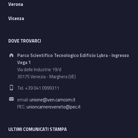
Verona
Vicenza
DOVE TROVARCI
Address:
Parco Scientifico Tecnologico Edificio Lybra - Ingresso
Vega 1
Via delle Industrie 19/d
30175 Venezia - Marghera (VE)
Phone number:
Tel. +39 041 0999311
Email address:
email:
unione@ven.camcom.it
PEC:
unioncamereveneto@pec.it
ULTIMI COMUNICATI STAMPA