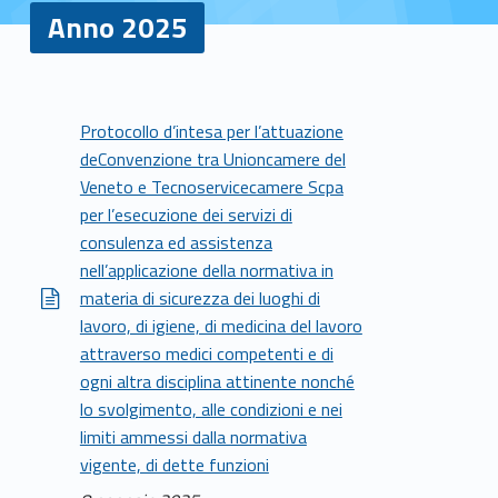
Anno 2025
A
Protocollo d’intesa per l’attuazione
deConvenzione tra Unioncamere del
n
Veneto e Tecnoservicecamere Scpa
n
per l’esecuzione dei servizi di
consulenza ed assistenza
o
nell’applicazione della normativa in
2
materia di sicurezza dei luoghi di
lavoro, di igiene, di medicina del lavoro
0
attraverso medici competenti e di
ogni altra disciplina attinente nonché
2
lo svolgimento, alle condizioni e nei
5
limiti ammessi dalla normativa
vigente, di dette funzioni