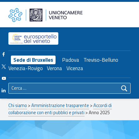
Primary Menu
Anno 2025 – Unioncamere del Veneto
Unioncamere del Veneto
Header info sidebar
Facebook Unioncamere Veneto
Sede di Bruxelles
Padova
Treviso-Belluno
Twitter Unioncamere Veneto
Venezia-Rovigo
Verona
Vicenza
Youtube Unioncamere Veneto
Ricerca per:
Linkedin Unioncamere Veneto
Breadcrumbs navigation
Chi siamo
>
Amministrazione trasparente
>
Accordi di
collaborazione con enti pubblici e privati
>
Anno 2025